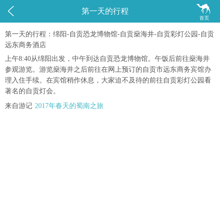


第一天的行程
首页
第一天的行程：绵阳-自贡恐龙博物馆-自贡燊海井-自贡彩灯公园-自贡
远东商务酒店
上午8:40从绵阳出发，中午到达自贡恐龙博物馆。午饭后前往燊海井
参观游览。游览燊海井之后前往在网上预订的自贡市远东商务宾馆办
理入住手续。在宾馆稍作休息，大家迫不及待的前往自贡彩灯公园看
著名的自贡灯会。
来自游记
2017年春天的蜀南之旅