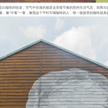
定是白咖啡的味道，空气中弥漫的都是这里慢节奏的悠闲生活气息，前两
瘾，像“中毒”一番，像我这个平时不喝咖啡的人，唯一能接受的咖啡就真