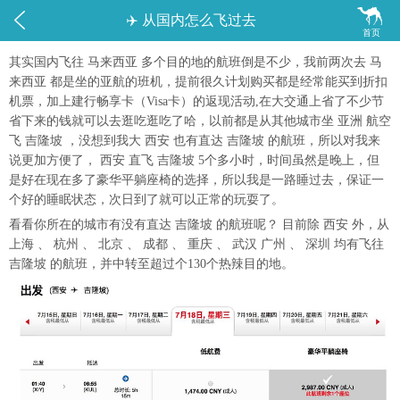


✈️ 从国内怎么飞过去
首页
其实国内飞往 马来西亚 多个目的地的航班倒是不少，我前两次去 马
来西亚 都是坐的亚航的班机，提前很久计划购买都是经常能买到折扣
机票，加上建行畅享卡（Visa卡）的返现活动,在大交通上省了不少节
省下来的钱就可以去逛吃逛吃了哈，以前都是从其他城市坐 亚洲 航空
飞 吉隆坡 ，没想到我大 西安 也有直达 吉隆坡 的航班，所以对我来
说更加方便了， 西安 直飞 吉隆坡 5个多小时，时间虽然是晚上，但
是好在现在多了豪华平躺座椅的选择，所以我是一路睡过去，保证一
个好的睡眠状态，次日到了就可以正常的玩耍了。
看看你所在的城市有没有直达 吉隆坡 的航班呢？ 目前除 西安 外，从
上海 、 杭州 、 北京 、 成都 、 重庆 、 武汉 广州 、 深圳 均有飞往
吉隆坡 的航班，并中转至超过个130个热辣目的地。