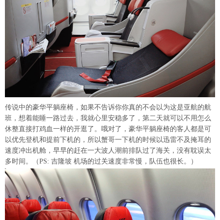
传说中的豪华平躺座椅，如果不告诉你你真的不会以为这是亚航的航
班，想着能睡一路过去，我就心里安稳多了，第二天就可以不用怎么
休整直接打鸡血一样的开逛了。哦对了，豪华平躺座椅的客人都是可
以优先登机和提前下机的，所以蟹哥一下机的时候以迅雷不及掩耳的
速度冲出机舱，早早的赶在一大波人潮前排队过了海关，没有耽误太
多时间。（PS: 吉隆坡 机场的过关速度非常慢，队伍也很长。）