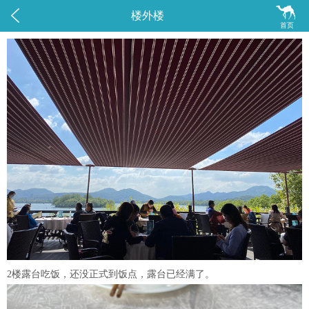


楼外楼
首页
2楼露台吃饭，还没正式到饭点，露台已经满了。