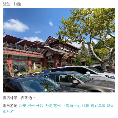
醋鱼，好酸
饭店外景，西湖边上
来自游记
西安-郴州-长沙-无锡-苏州-上海迪士尼-杭州-嘉兴乌镇 18天
蜜月游