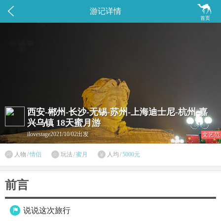


游记详情
首页
西安-郴州-长沙-无锡-苏州-上海迪士尼-杭州-嘉
兴乌镇 18天蜜月游
ilovestage
2021/10/02出发
文艺范

人物
/
情侣
玩法
/
蜜月
人均
/
5000元


前言
说说这次旅行
