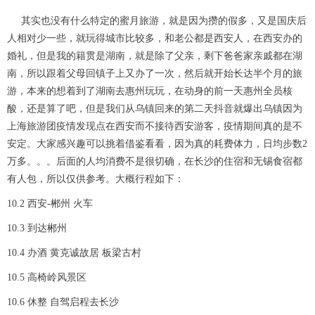
其实也没有什么特定的蜜月旅游，就是因为攒的假多，又是国庆后
人相对少一些，就玩得城市比较多，和老公都是西安人，在西安办的
婚礼，但是我的籍贯是湖南，就是除了父亲，剩下爸爸家亲戚都在湖
南，所以跟着父母回镇子上又办了一次，然后就开始长达半个月的旅
游，本来的想着到了湖南去惠州玩玩，在动身的前一天惠州全员核
酸，还是算了吧，但是我们从乌镇回来的第二天抖音就爆出乌镇因为
上海旅游团疫情发现点在西安而不接待西安游客，疫情期间真的是不
安定。大家感兴趣可以挑着借鉴看看，因为真的耗费体力，日均步数2
万多。。。后面的人均消费不是很切确，在长沙的住宿和无锡食宿都
有人包，所以仅供参考。大概行程如下：
10.2 西安-郴州 火车
10.3 到达郴州
10.4 办酒 黄克诚故居 板梁古村
10.5 高椅岭风景区
10.6 休整 自驾启程去长沙