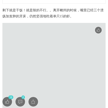
剩下就是干饭！就是辣的不行。。离开郴州的时候，嘴里已经三个溃
疡加发肿的牙床，仍然坚强地吃着单只15的虾。
58
8