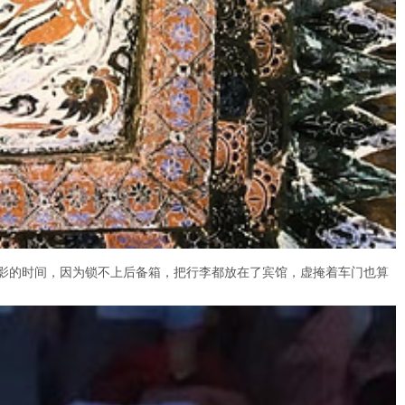
影的时间，因为锁不上后备箱，把行李都放在了宾馆，虚掩着车门也算