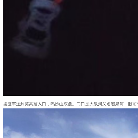
摆渡车送到莫高窟入口，鸣沙山东麓。门口是大泉河又名宕泉河，眼前