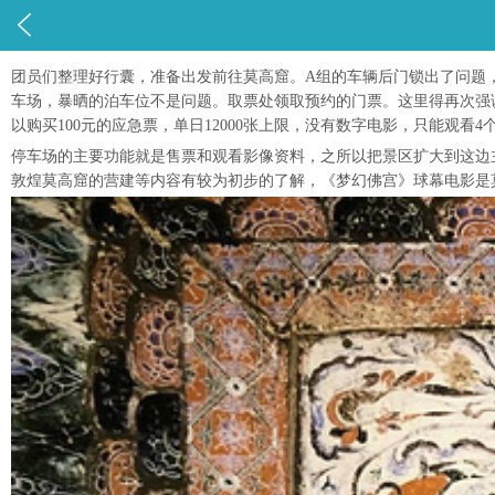

团员们整理好行囊，准备出发前往莫高窟。A组的车辆后门锁出了问题
车场，暴晒的泊车位不是问题。取票处领取预约的门票。这里得再次强
以购买100元的应急票，单日12000张上限，没有数字电影，只能观看4
停车场的主要功能就是售票和观看影像资料，之所以把景区扩大到这边
敦煌莫高窟的营建等内容有较为初步的了解，《梦幻佛宫》球幕电影是