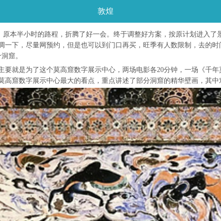
敦煌
，原本半小时的路程，折腾了好一会。终于调整好方案，按原计划进入了
调一下，尽量网预约，但是也可以到门口再买，旺季有人数限制，去的时间
个洞窟。
主要就是为了这个莫高窟数字展示中心，两场电影各20分钟，一场《千
莫高窟数字展示中心最大的看点，重点讲述了部分洞窟的精华壁画，其中