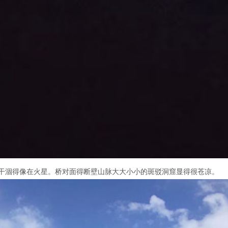
干涸得像在火星。桥对面得断壁山脉大大小小的斑驳洞窟显得很苍凉。