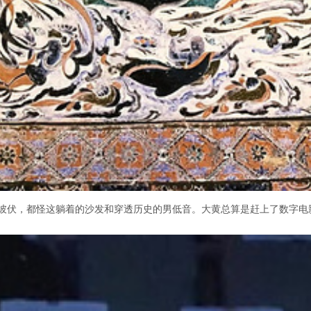
彼伏，都怪这躺着的沙发和穿透历史的男低音。大黄总算是赶上了数字电