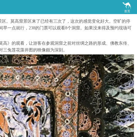

首页
景区。莫高窟景区来了已经有三次了，这次的感觉变化好大。空旷的停
早一点就行，238的门票可以观看8个洞窟。如果没来得及预约现场可
年莫高》的观看，让游客在参观洞窟之前对丝绸之路的形成、佛教东传、
对三兔莲花藻井图的映像颇为深刻。