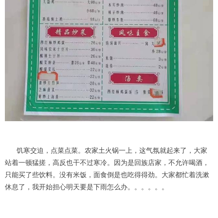
饥寒交迫，点菜点菜。农家土火锅一上，这气氛就起来了，大家
站着一顿猛搓，高反也干不过寒冷。因为是回族店家，不允许喝酒，
只能买了些饮料。没有米饭，面食倒是也吃得得劲。大家都忙着洗漱
休息了，我开始担心明天要是下雨怎么办。。。。。。