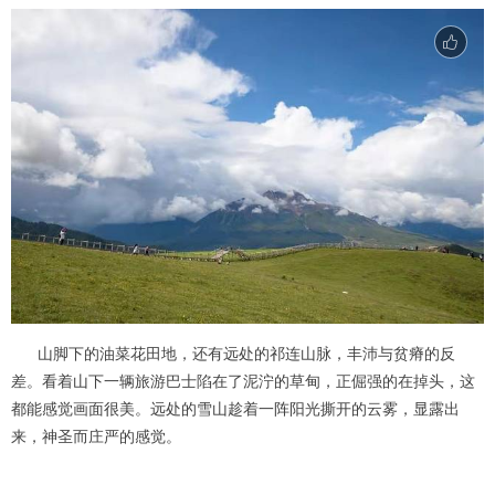
山脚下的油菜花田地，还有远处的祁连山脉，丰沛与贫瘠的反
差。看着山下一辆旅游巴士陷在了泥泞的草甸，正倔强的在掉头，这
都能感觉画面很美。远处的雪山趁着一阵阳光撕开的云雾，显露出
来，神圣而庄严的感觉。