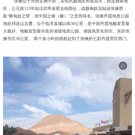
张掖位于河西走廊中部，东邻武威地区和金昌市，西连酒泉地
区，公元前121年由汉武帝派霍去病西征，战败匈奴后始设张掖郡，
取“断匈奴之臂，张中国之掖（腋）”之意而得名。张掖丹霞地质公园
地处祁连山北麓，位于临泽县城以南30公里，是中国丹霞地貌发育最
大最好、地貌造型最丰富的省级地质公园、省级风景名胜区，东距张
掖市区30公里。 两个多小时的路程赶到了张掖的七彩丹霞景区西门。