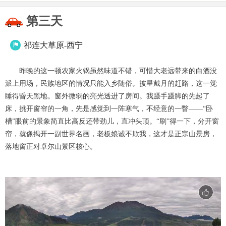
第三天
祁连大草原-西宁

昨晚的这一顿农家火锅虽然味道不错，可惜大老远带来的白酒没
派上用场，民族地区的情况只能入乡随俗。披星戴月的赶路，这一觉
睡得昏天黑地。窗外微弱的亮光透进了房间。我蹑手蹑脚的先起了
床，挑开窗帘的一角，先是感觉到一阵寒气，不经意的一瞥——“卧
槽”眼前的景象简直比高反还带劲儿，直冲头顶。“刷”得一下，分开窗
帘，就像揭开一副世界名画，老板娘诚不欺我，这才是正宗山景房，
落地窗正对卓尔山景区核心。