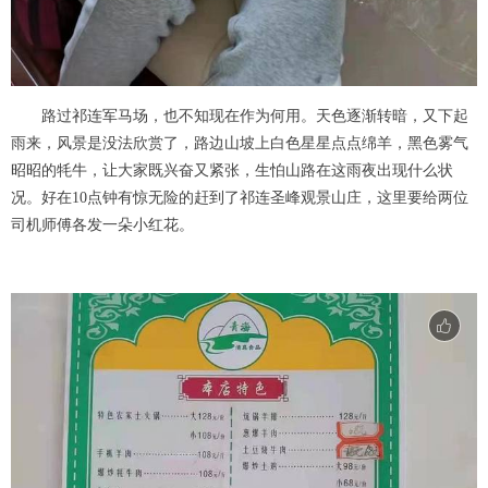
路过祁连军马场，也不知现在作为何用。天色逐渐转暗，又下起
雨来，风景是没法欣赏了，路边山坡上白色星星点点绵羊，黑色雾气
昭昭的牦牛，让大家既兴奋又紧张，生怕山路在这雨夜出现什么状
况。好在10点钟有惊无险的赶到了祁连圣峰观景山庄，这里要给两位
司机师傅各发一朵小红花。