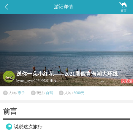


游记详情
首页
送你一朵小红花——2021暑假青海湖大环线
byron_joyce
2021/07/01出发
文艺范

人物
/
亲子
玩法
/
自驾
人均
/
6000元


前言
说说这次旅行
