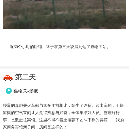
近30个小时的卧铺，终于在第三天凌晨到达了嘉峪关站。
第二天
嘉峪关-张掖

凌晨的嘉峪关火车站与10多年前相比，陌生了许多。迈出车厢，干燥
凉爽的空气立刻让人觉得熟悉与兴奋，全体集结好人员、整理好行
李，悉数赶往宾馆。这里不得不着重推荐下团队下榻的宾馆——我的
家商务宾馆亲子间，房间是这样的：