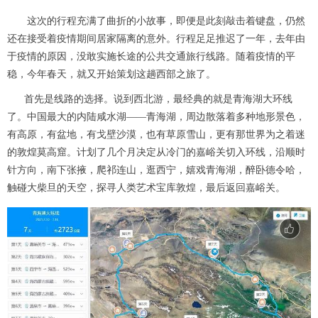
这次的行程充满了曲折的小故事，即便是此刻敲击着键盘，仍然
还在接受着疫情期间居家隔离的意外。行程足足推迟了一年，去年由
于疫情的原因，没敢实施长途的公共交通旅行线路。随着疫情的平
稳，今年春天，就又开始策划这趟西部之旅了。
首先是线路的选择。说到西北游，最经典的就是青海湖大环线
了。中国最大的内陆咸水湖——青海湖，周边散落着多种地形景色，
有高原，有盆地，有戈壁沙漠，也有草原雪山，更有那世界为之着迷
的敦煌莫高窟。计划了几个月决定从冷门的嘉峪关切入环线，沿顺时
针方向，南下张掖，爬祁连山，逛西宁，嬉戏青海湖，醉卧德令哈，
触碰大柴旦的天空，探寻人类艺术宝库敦煌，最后返回嘉峪关。