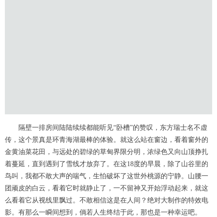
隔壁一排房间陆陆续续都能听见“卧槽”的赞叹，东方瑞士名不虚
传，这个景真是环青海湖最棒的体验。就这么站在窗边，看着窗外的
金黄油菜花田，与远处的碧绿的草甸界限分明，浓绿色又向山顶挣扎
着蔓延，直到遇到了雪线才放弃了。在这18度的早晨，除了山谷里的
鸟叫，我都不敢大声的喘气，生怕破坏了这世外桃源的宁静。山腰一
团顽皮的白云，看着它时就静止了，一不留神又开始浮动起来，就这
么看着它从视线里飘过。不敢相信这是在人间？绝对大制作的特效电
影。有那么一瞬间想到，倘若人生终结于此，那也是一种幸运吧。