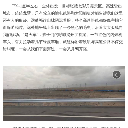
下午1点半左右，全体出发，目标张掖七彩丹霞景区。高速驶出
城市，茫茫戈壁，只有耸立的输电线路和太阳能板才能告诉我们这里
还有人的痕迹。远处祁连山脉阴沉着脸，整个高速路线都好像害怕它
而躲避绕过。远处地平线上出现了一条黑色的毛虫，沿着大大弧线向
我们移动。“是火车”，孩子们的呼喊揭开了答案。一节红色的内燃机
车头，奋力拉动着几节绿皮车厢，就这样沿着铁轨与高速公路不停交
错纠缠，一会从我们下面穿过，一会又并驾齐驱。