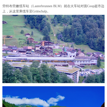
劳特布劳嫩缆车站（Lauterbrunnen BLM）就在火车站对面Coop超市边
上，从这里乘缆车至Grütschalp。