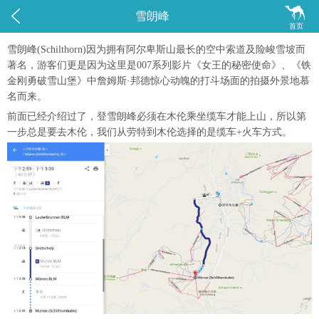


雪朗峰
首页
雪朗峰(Schilthorn)因为拥有阿尔卑斯山最长的空中索道及险峻雪坡而
著名，游客们更是因为这里是007系列影片《女王的秘密使命》、《铁
金刚勇破雪山堡》中詹姆斯·邦德惊心动魄的打斗场面的拍摄外景地慕
名而来。
前面已经介绍过了，登雪朗峰必须在木伦乘坐缆车才能上山，所以第
一步总是要去木伦，我们从劳特到木伦选择的是缆车+火车方式。