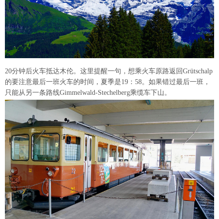
20分钟后火车抵达木伦。这里提醒一句，想乘火车原路返回Grütschalp
的要注意最后一班火车的时间，夏季是19：58。如果错过最后一班，
只能从另一条路线Gimmelwald-Stechelberg乘缆车下山。