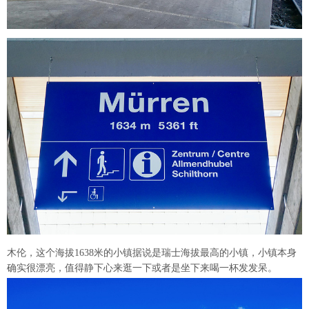
木伦，这个海拔1638米的小镇据说是瑞士海拔最高的小镇，小镇本身
确实很漂亮，值得静下心来逛一下或者是坐下来喝一杯发发呆。