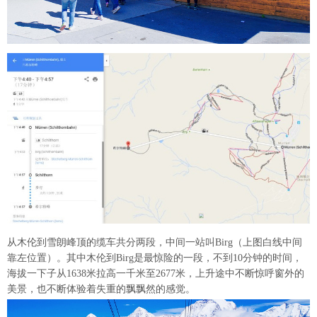
从木伦到雪朗峰顶的缆车共分两段，中间一站叫Birg（上图白线中间
靠左位置）。其中木伦到Birg是最惊险的一段，不到10分钟的时间，
海拔一下子从1638米拉高一千米至2677米，上升途中不断惊呼窗外的
美景，也不断体验着失重的飘飘然的感觉。