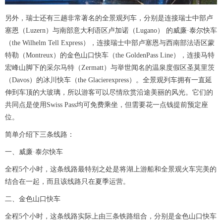
另外，瑞士还有三趟非常著名的全景观列车，分别是连接瑞士中部卢
塞恩（Luzern）与南部意大利语区卢加诺（Lugano） 的威廉·泰尔快车
（the Wilhelm Tell Express），连接瑞士中部卢塞恩与西南部法语区蒙
特勒（Montreux）的金色山口快车（the GoldenPass Line），连接马特
宏峰山脚下的采尔马特（Zermatt）与举世闻名的温泉度假区圣莫里茨
（Davos）的冰川快车（the Glacierexpress）。全景观列车拥有一直延
伸到车顶的大玻璃，所以游客可以尽情欣赏沿途美丽的风光。它们的
共同点是使用Swiss Pass均可免费乘坐，但需要花一点钱提前预定座
位。
简单介绍下三条线路：
一、威廉·泰尔快车
全程5个小时，这条线路最特别之处是将湖上游船和全景观火车完美的
结合在一起，而且该线路只在夏季运营。
二、金色山口快车
全程5个小时，这条线路实际上由三条铁路组合，分别是金色山口快车