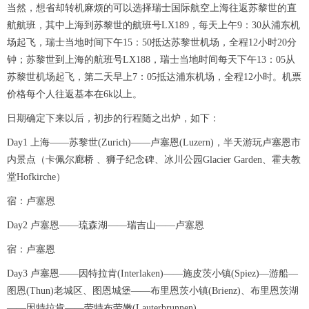
当然，想省却转机麻烦的可以选择瑞士国际航空上海往返苏黎世的直
航航班，其中上海到苏黎世的航班号LX189，每天上午9：30从浦东机
场起飞，瑞士当地时间下午15：50抵达苏黎世机场，全程12小时20分
钟；苏黎世到上海的航班号LX188，瑞士当地时间每天下午13：05从
苏黎世机场起飞，第二天早上7：05抵达浦东机场，全程12小时。机票
价格每个人往返基本在6k以上。
日期确定下来以后，初步的行程随之出炉，如下：
Day1 上海——苏黎世(Zurich)——卢塞恩(Luzern)，半天游玩卢塞恩市
内景点（卡佩尔廊桥 、狮子纪念碑、冰川公园Glacier Garden、霍夫教
堂Hofkirche）
宿：卢塞恩
Day2 卢塞恩——琉森湖——瑞吉山——卢塞恩
宿：卢塞恩
Day3 卢塞恩——因特拉肯(Interlaken)——施皮茨小镇(Spiez)—游船—
图恩(Thun)老城区、图恩城堡——布里恩茨小镇(Brienz)、布里恩茨湖
——因特拉肯——劳特布劳嫩(Lauterbrunnen)