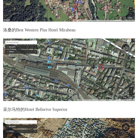
洛桑的Best Western Plus Hotel Mirabeau
采尔马特的Hotel Bellerive Superior