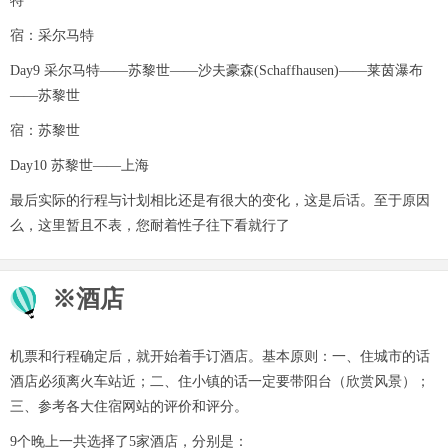
特
宿：采尔马特
Day9 采尔马特——苏黎世——沙夫豪森(Schaffhausen)——莱茵瀑布
——苏黎世
宿：苏黎世
Day10 苏黎世——上海
最后实际的行程与计划相比还是有很大的变化，这是后话。至于原因
么，这里暂且不表，您耐着性子往下看就行了
※酒店
机票和行程确定后，就开始着手订酒店。基本原则：一、住城市的话
酒店必须离火车站近；二、住小镇的话一定要带阳台（欣赏风景）；
三、参考各大住宿网站的评价和评分。
9个晚上一共选择了5家酒店，分别是：