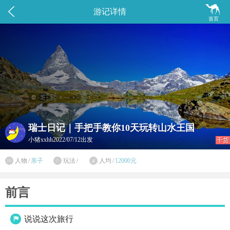


游记详情
首页
瑞士日记｜手把手教你10天玩转山水王国
小猪xxhh
2022/07/12出发
干货

人物
/
亲子
玩法
/
人均
/
12000元


前言
说说这次旅行
