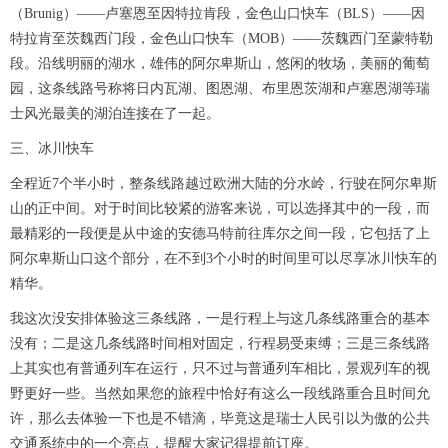
（Brunig）——卢塞恩至因特拉肯段，金色山口快车（BLS）——因
特拉肯至茨魏西门段，金色山口快车（MOB）——茨魏西门至蒙特勒
段。沿线明丽的湖水，雄伟的阿尔卑斯山，悠闲的牧场，美丽的葡萄
园，这条线路号称将日内瓦湖、图恩湖、布里恩茨湖和卢塞恩湖等瑞
士风光最美的湖泊连接在了一起。
三、冰川快车
全程近7个半小时，整条线路越过欧洲大陆的分水岭，行驶在阿尔卑斯
山的正中间。对于时间比较紧的游客来说，可以选择其中的一段，而
最精彩的一段便是从中途的安德马特前往库尔之间一段，它包括了上
阿尔卑斯山口这个部分，在不到3个小时的时间里可以尽享冰川快车的
精华。
我这次没安排体验这三条线路，一是行程上与这几条线路重合的基本
没有；二是这几条线路时间相对固定，行程易受束缚；三是三条线路
上其实也有普通列车在运行，只不过与普通列车相比，景观列车的视
野更好一些。当然如果您的旅程中恰好有这么一段线路重合且时间允
许，那么去体验一下也是不错滴，毕竟这是瑞士人民引以为傲的公共
交通系统中的一个亮点，提醒大家记得提前订座。