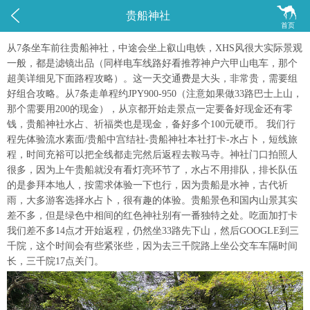


贵船神社
首页
从7条坐车前往贵船神社，中途会坐上叡山电铁，XHS风很大实际景观
一般，都是滤镜出品（同样电车线路好看推荐神户六甲山电车，那个
超美详细见下面路程攻略）。这一天交通费是大头，非常贵，需要组
好组合攻略。从7条走单程约JPY900-950（注意如果做33路巴士上山，
那个需要用200的现金），从京都开始走景点一定要备好现金还有零
钱，贵船神社水占、祈福类也是现金，备好多个100元硬币。 我们行
程先体验流水素面/贵船中宫结社-贵船神社本社打卡-水占卜，短线旅
程，时间充裕可以把全线都走完然后返程去鞍马寺。神社门口拍照人
很多，因为上午贵船就没有看灯亮环节了，水占不用排队，排长队伍
的是参拜本地人，按需求体验一下也行，因为贵船是水神，古代祈
雨，大多游客选择水占卜，很有趣的体验。贵船景色和国内山景其实
差不多，但是绿色中相间的红色神社别有一番独特之处。吃面加打卡
我们差不多14点才开始返程，仍然坐33路先下山，然后GOOGLE到三
千院，这个时间会有些紧张些，因为去三千院路上坐公交车车隔时间
长，三千院17点关门。