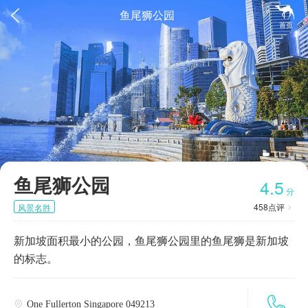


鱼尾狮公园
首页
鱼尾狮公园
4.5
分
458
点评
风景名胜

新加坡面积最小的公园，鱼尾狮公园里的鱼尾狮是新加坡
的标志。

One Fullerton Singapore 049213
