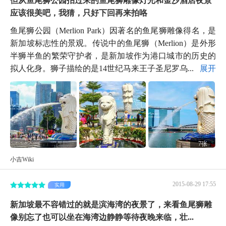
应该很美吧，我猜，只好下回再来拍咯
鱼尾狮公园（Merlion Park）因著名的鱼尾狮雕像得名，是
新加坡标志性的景观。传说中的鱼尾狮（Merlion）是外形
半狮半鱼的繁荣守护者，是新加坡作为港口城市的历史的
拟人化身。狮子描绘的是14世纪马来王子圣尼罗乌...
展开
7张
小吉Wiki
2015-08-29 17:55
实用
新加坡最不容错过的就是滨海湾的夜景了，来看鱼尾狮雕
像别忘了也可以坐在海湾边静静等待夜晚来临，壮...