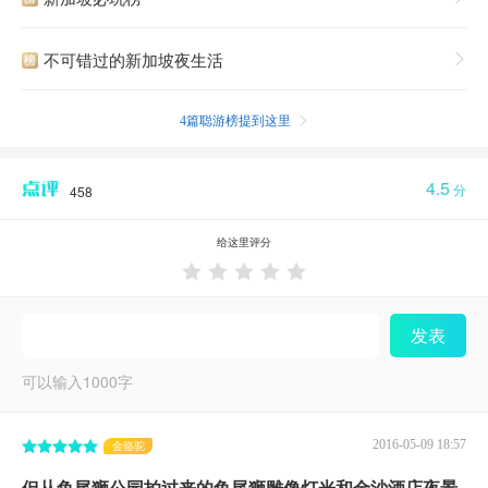
不可错过的新加坡夜生活

4篇聪游榜提到这里

4.5
分
458
给这里评分





发表
可以输入
1000
字
2016-05-09 18:57
金骆驼
但从鱼尾狮公园拍过来的鱼尾狮雕像灯光和金沙酒店夜景