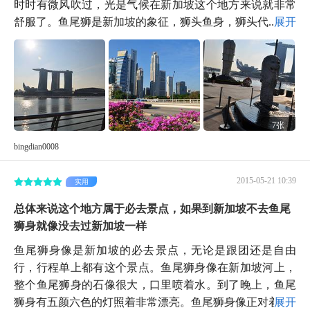
时时有微风吹过，光是气候在新加坡这个地方来说就非常
舒服了。鱼尾狮是新加坡的象征，狮头鱼身，狮头代...
展开
7张
bingdian0008
2015-05-21 10:39
实用
总体来说这个地方属于必去景点，如果到新加坡不去鱼尾
狮身就像没去过新加坡一样
鱼尾狮身像是新加坡的必去景点，无论是跟团还是自由
行，行程单上都有这个景点。鱼尾狮身像在新加坡河上，
整个鱼尾狮身的石像很大，口里喷着水。到了晚上，鱼尾
狮身有五颜六色的灯照着非常漂亮。鱼尾狮身像正对着...
展开