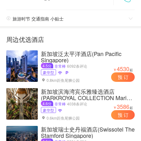

旅游时节 交通指南 小贴士

周边优选酒店
新加坡泛太平洋酒店(Pan Pacific
Singapore)
4.5分
非常棒
6092条评论
4530
￥
起
豪华型


预 订
0.8km距鱼尾狮公园

新加坡滨海湾宾乐雅臻选酒店
(PARKROYAL COLLECTION Marina
Bay, Singapore)
4.6分
非常棒
4038条评论
3586
￥
起
豪华型

预 订
0.6km距鱼尾狮公园

新加坡瑞士史丹福酒店(Swissotel The
Stamford Singapore)