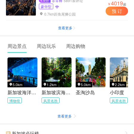
4.6分
非常棒
5891条评论
4019
￥
起
豪华型

预 订
0.7km距鱼尾狮公园

查看更多

周边景点
周边玩乐
周边购物
5.0km
1.2km
5.0km
2.2km




新加坡海洋生态馆
新加坡滨海湾花园
圣淘沙岛
小印度
博物馆
风景名胜
风景名胜
查看更多

新加坡必玩榜
