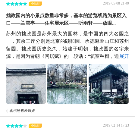
2019-05-08 21:49
金骆驼
拙政园内的小景点数量非常多，基本的游览线路为景区入
口——兰雪亭——住宅展示区——听雨轩——放眼...
苏州的拙政园是苏州最大的园林，是中国的四大名园之
一，其余三座分别是北京的颐和园、承德避暑山庄和苏州
留园。拙政园历史悠久，始建于明朝，拙政园的名字来
源，是因为晋朝《闲居赋》的一段话：“筑室种树，逍遥...
展开
8张
小蜜桃爸爸爱遛娃
2019-02-14 17:23
金骆驼