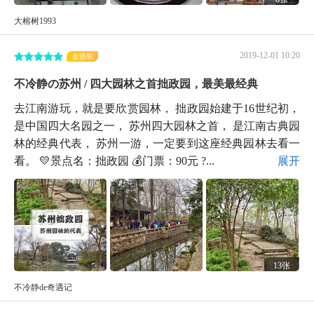
大榕树1993
2019-12-01 10:20
金骆驼
不冷静の苏州 / 四大园林之首拙政园，最美最经典
去江南游玩，就是要欣赏园林， 拙政园始建于16世纪初，
是中国四大名园之一， 苏州四大园林之首， 是江南古典园
林的经典代表， 苏州一游，一定要到这座经典园林去看一
看。 💛景点名：拙政园 💰门票：90元 ?...
展开
13张
不冷静de奇遇记