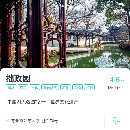


拙政园
首页
拙政园
4.6
分
13k
点评
园林
荷花
水乡
亭台楼阁
石桥
文物
长廊

中国四大名园之首
世界文化遗产
“中国四大名园”之一，世界文化遗产。

苏州市姑苏区东北街178号
