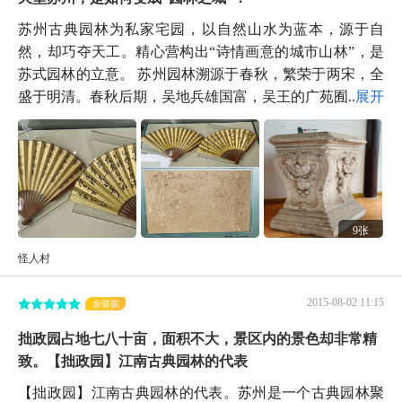
苏州古典园林为私家宅园，以自然山水为蓝本，源于自
然，却巧夺天工。精心营构出“诗情画意的城市山林”，是
苏式园林的立意。 苏州园林溯源于春秋，繁荣于两宋，全
盛于明清。春秋后期，吴地兵雄国富，吴王的广苑囿...
展开
9张
怪人村
2015-08-02 11:15
金骆驼
拙政园占地七八十亩，面积不大，景区内的景色却非常精
致。【拙政园】江南古典园林的代表
【拙政园】江南古典园林的代表。苏州是一个古典园林聚