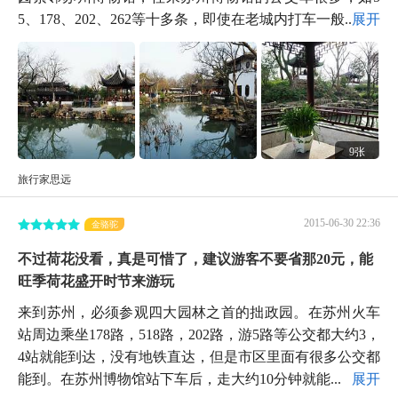
5、178、202、262等十多条，即使在老城内打车一般...
展开
9张
旅行家思远
2015-06-30 22:36
金骆驼
不过荷花没看，真是可惜了，建议游客不要省那20元，能
旺季荷花盛开时节来游玩
来到苏州，必须参观四大园林之首的拙政园。在苏州火车
站周边乘坐178路，518路，202路，游5路等公交都大约3，
4站就能到达，没有地铁直达，但是市区里面有很多公交都
能到。在苏州博物馆站下车后，走大约10分钟就能...
展开