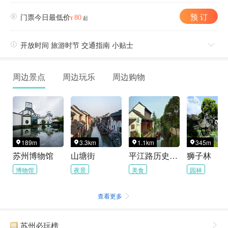
预 订

门票今日最低价
80
¥
起

开放时间 旅游时节 交通指南 小贴士

周边景点
周边玩乐
周边购物
189m
3.3km
1.1km
345m




苏州博物馆
山塘街
平江路历史街区
狮子林
博物馆
夜景
美食
园林
查看更多

苏州必玩榜
