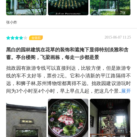
7张
张小炸
2015-06-07 11:25
金骆驼
黑白的园林建筑在花草的装饰和遮掩下显得特别淡雅和含
蓄。亭台楼阁，飞梁画栋，每走一步都是景
拙政园有旅游专线可以直接到达，比较方便，但是旅游专
线的车不太好等，票价2元。它和小清新的平江路隔得不
远，和狮子林,苏州博物馆都离得不远。拙政园建议游玩时
间为3个小时至4个小时，早上早点儿起，把这几个景...
展开
8张