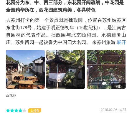
花园分为东、中、西三部分，东花园开阔疏朗，中花园是
全园精华所在，西花园建筑精美，各具特色
去苏州打卡的第一个景点就是拙政园，位置在苏州姑苏区
东北街178号，始建于明正德初年（16世纪初），是江南古
典园林的代表作品。拙政园与北京颐和园、承德避暑山
庄、苏州留园一起被誉为中国四大名园。 来苏州旅游...
展开
9张
da花花
2016-02-06 14:35
金骆驼
馆内的园林风景照拍摄的非常漂亮。园林艺术厅主要通过
图片文字介绍苏州园林的艺术之美。木质的园林建筑模型