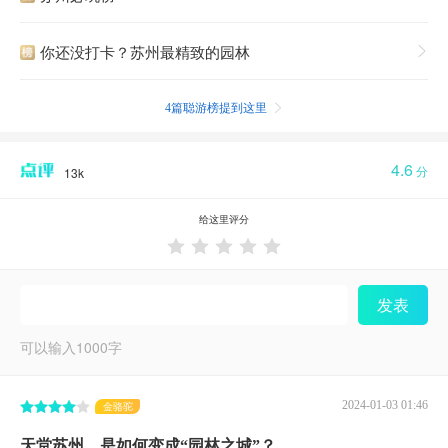
你还没打卡？苏州最精致的园林

4篇聪游榜提到这里

4.6
分
13k
给这里评分





发表
可以输入
1000
字
2024-01-03 01:46
金骆驼
天堂苏州，是如何变成“园林之城”？