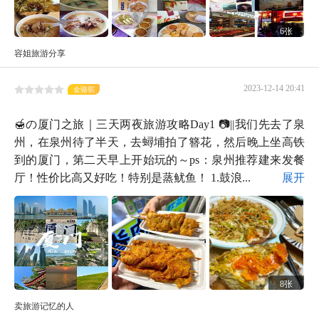
6张
容姐旅游分享
2023-12-14 20:41
金骆驼
🍯の厦门之旅｜三天两夜旅游攻略Day1 📷||我们先去了泉
州，在泉州待了半天，去蟳埔拍了簪花，然后晚上坐高铁
到的厦门，第二天早上开始玩的～ps：泉州推荐建来发餐
厅！性价比高又好吃！特别是蒸鱿鱼！ 1.鼓浪...
展开
8张
卖旅游记忆的人