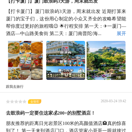
【打卡厦门】厦门鼓浪屿3天游，周末就出发
【打卡厦门】厦门鼓浪屿3天游，周末就出发 近期打算来
厦门的宝子们，这份用心制定的小众又齐全的攻略希望能
帮你度过更好的旅程哦😉 🌟行程安排 第一天：✈一厦门—
酒店—中山路美食街 第二天：厦门南普陀/海...
展开
7张
跟我去旅行
2020-03-24 19:42
金骆驼
去鼓浪屿一定要住这家💰200+的别墅酒店！
朋友推荐的距离日光岩景区100米的高颜值酒店🏨真的惊喜
到了！ 第一天来到酒店门口，酒店管家小哥哥一眼就接过