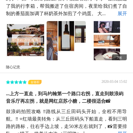
了我的行李箱，帮我搬进了住宿房间，夜里给我们煮了自
制的番茄面加调了杯奶茶外加煎了个鸡蛋。 大...
展开
7张
随心记意
2020-03-04 15:02
金骆驼
...上方一直走，到马约翰第一个路口右拐，直走到鼓浪屿
音乐厅再左拐，就是网红店苏小糖，二楼很适合📸
鼓浪屿拍照攻略 ‼️路线从三丘田码头开始，全程不用导
航。‼️ ⭐️红墙最美转角：从三丘田码头下船直走，看到三明
路的路标，往右手边上坡，走50米左右就到了，📸需要排