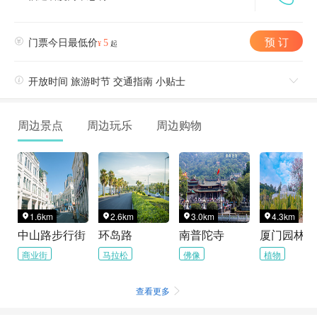
预 订

门票今日最低价
5
¥
起

开放时间 旅游时节 交通指南 小贴士

周边景点
周边玩乐
周边购物
1.6km
2.6km
3.0km
4.3km




中山路步行街
环岛路
南普陀寺
商业街
马拉松
佛像
植物
查看更多
