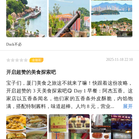
4张
Duck不必
2025-11-18 22:10
金骆驼
开启超赞的美食探索吧
宝子们，厦门美食之旅这不就来了嘛！快跟着这份攻略，
开启超赞的 3 天美食探索吧😋 Day 1 早餐：阿杰五香。这
家店以五香条闻名，他们家的五香条外皮酥脆，内馅饱
满，搭配特制酱料，味道超棒。人均 8 元，营业...
展开