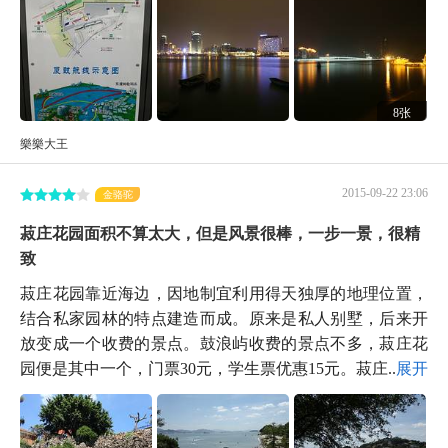
8张
樂樂大王
2015-09-22 23:06
金骆驼
菽庄花园面积不算太大，但是风景很棒，一步一景，很精
致
菽庄花园靠近海边，因地制宜利用得天独厚的地理位置，
结合私家园林的特点建造而成。原来是私人别墅，后来开
放变成一个收费的景点。鼓浪屿收费的景点不多，菽庄花
园便是其中一个，门票30元，学生票优惠15元。菽庄...
展开