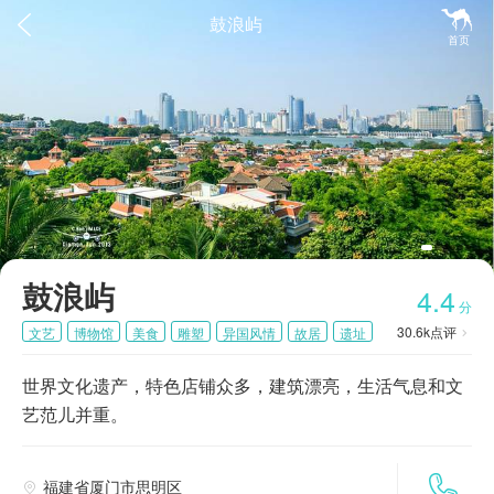


鼓浪屿
首页
鼓浪屿
4.4
分
30.6k
点评
文艺
博物馆
美食
雕塑
异国风情
故居
遗址

教堂
世界文化遗产，特色店铺众多，建筑漂亮，生活气息和文
艺范儿并重。

福建省厦门市思明区
