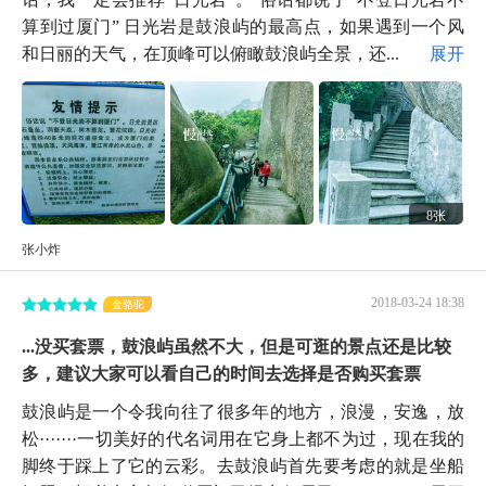
算到过厦门” 日光岩是鼓浪屿的最高点，如果遇到一个风
和日丽的天气，在顶峰可以俯瞰鼓浪屿全景，还...
展开
8张
张小炸
2018-03-24 18:38
金骆驼
...没买套票，鼓浪屿虽然不大，但是可逛的景点还是比较
多，建议大家可以看自己的时间去选择是否购买套票
鼓浪屿是一个令我向往了很多年的地方，浪漫，安逸，放
松·······一切美好的代名词用在它身上都不为过，现在我的
脚终于踩上了它的云彩。去鼓浪屿首先要考虑的就是坐船