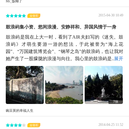
Mr_饭糊了
2015-04-30 10:49
金骆驼
鼓浪屿集小资、悠闲浪漫、安静祥和、异国风情于一身
鼓浪屿是我在上大一时，看到了AIR夫妇写的《迷失。鼓
浪屿》才萌生要游一游的想法，于此被誉为“海上花
园”、“万国建筑博览会”、“钢琴之岛”的鼓浪屿，也让我对
她产生了一股朦胧的浪漫与向往。我心里的鼓浪屿是...
展开
7张
豌豆荚的幸福人生
2014-04-25 11:52
金骆驼