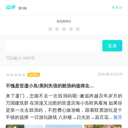
4.4
分
30.6k
给这里评分





发表
可以输入
1000
字
2024-08-23 01:35
金骆驼
不愧是世遗小岛!美到失语的鼓浪屿值得去…
来了厦门，怎能不去一次鼓浪屿呢~邂逅跨越百年岁月的
万国建筑群 在浪漫又治愈的世遗滨海小岛听风看海 如果你
是第一次去鼓浪屿，不想费心做攻略，跟着联票游玩是个
不错的选择 一日游玩路线 八卦楼→日光岩→菽庄花...
展开