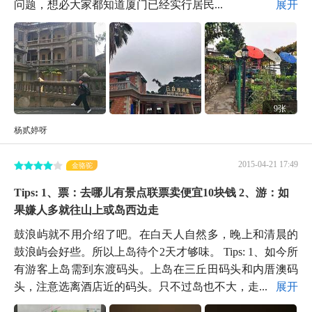
问题，想必大家都知道厦门已经实行居民...
展开
9张
杨贰婷呀
2015-04-21 17:49
金骆驼
Tips: 1、票：去哪儿有景点联票卖便宜10块钱 2、游：如
果嫌人多就往山上或岛西边走
鼓浪屿就不用介绍了吧。在白天人自然多，晚上和清晨的
鼓浪屿会好些。所以上岛待个2天才够味。 Tips: 1、如今所
有游客上岛需到东渡码头。上岛在三丘田码头和内厝澳码
头，注意选离酒店近的码头。只不过岛也不大，走...
展开