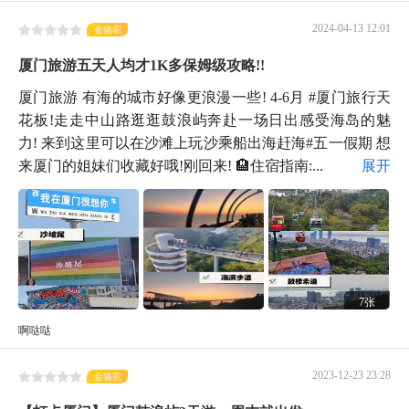
2024-04-13 12:01
金骆驼
厦门旅游五天人均才1K多保姆级攻略!!
厦门旅游 有海的城市好像更浪漫一些! 4-6月 #厦门旅行天
花板!走走中山路逛逛鼓浪屿奔赴一场日出感受海岛的魅
力! 来到这里可以在沙滩上玩沙乘船出海赶海#五一假期 想
来厦门的姐妹们收藏好哦!刚回来! 🏨住宿指南:...
展开
7张
啊哒哒
2023-12-23 23:28
金骆驼