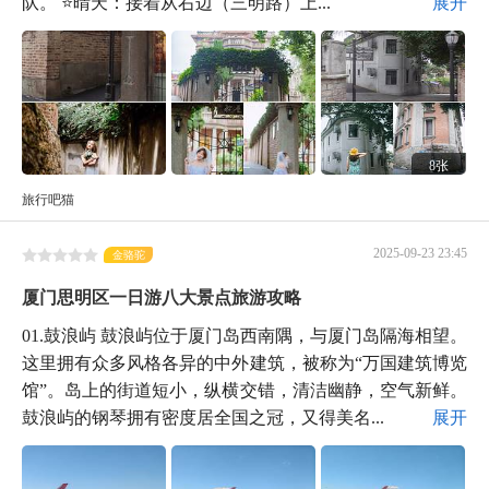
队。 ⭐️晴天：接着从右边（三明路）上...
展开
8张
旅行吧猫
2025-09-23 23:45
金骆驼
厦门思明区一日游八大景点旅游攻略
01.鼓浪屿 鼓浪屿位于厦门岛西南隅，与厦门岛隔海相望。
这里拥有众多风格各异的中外建筑，被称为“万国建筑博览
馆”。岛上的街道短小，纵横交错，清洁幽静，空气新鲜。
鼓浪屿的钢琴拥有密度居全国之冠，又得美名...
展开