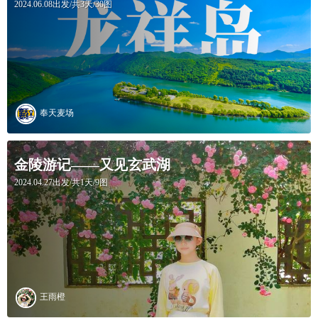
2024.06.08出发/共3天/30图
奉天麦场
金陵游记——又见玄武湖
2024.04.27出发/共1天/9图
王雨橙