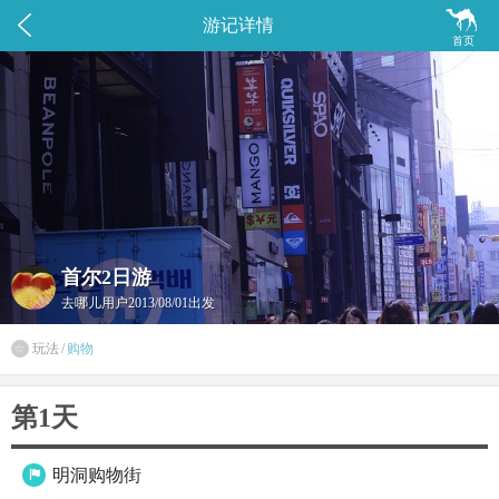


游记详情
首页
首尔2日游
去哪儿用户
2013/08/01出发
玩法
/
购物

第1天
明洞购物街
