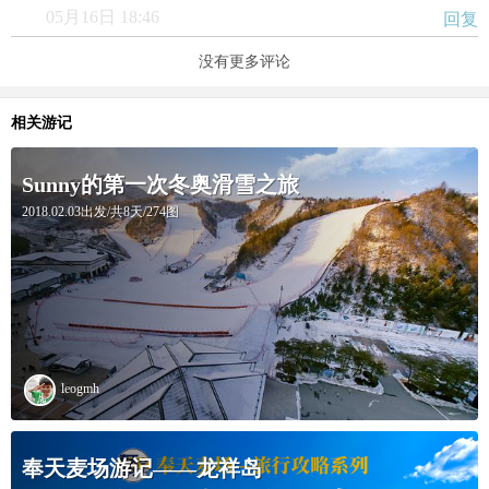
05月16日 18:46
回复
没有更多评论
相关游记
Sunny的第一次冬奥滑雪之旅
2018.02.03出发/共8天/274图
leogmh
奉天麦场游记——龙祥岛