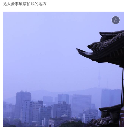
见大爱李敏镐拍戏的地方