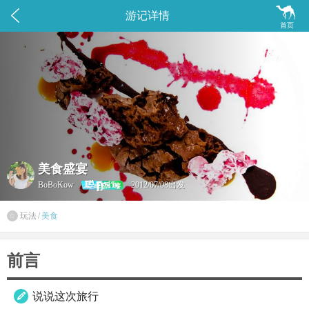


游记详情
首页
美食盛宴
BoBoKow
2012/07/08出发
玩法
/
美食

前言
说说这次旅行
