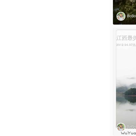
BoB
江西最
2012.04.07
BoB