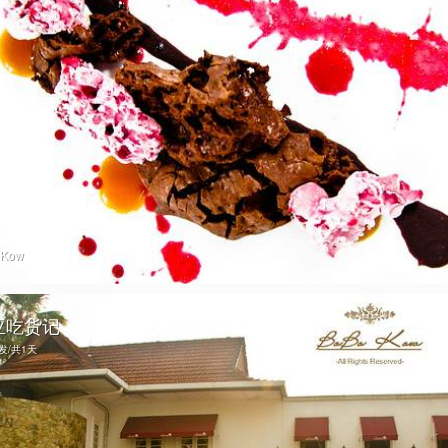
oKow
亚吃货记
出发/共1天