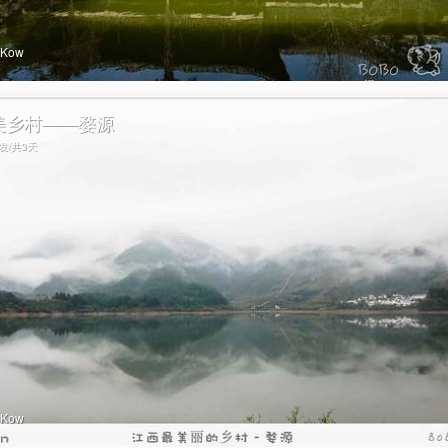
oKow
美乡村——婺源
出发/共3天
oKow