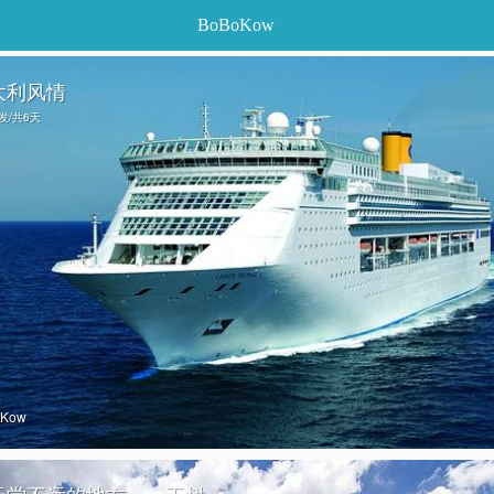
BoBoKow
大利风情
出发/共6天
oKow