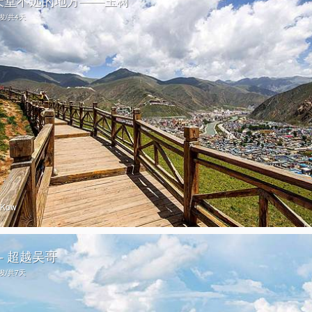
天堂不远的地方——玉树
出发/共4天
oKow
-- 超越吴哥
出发/共7天