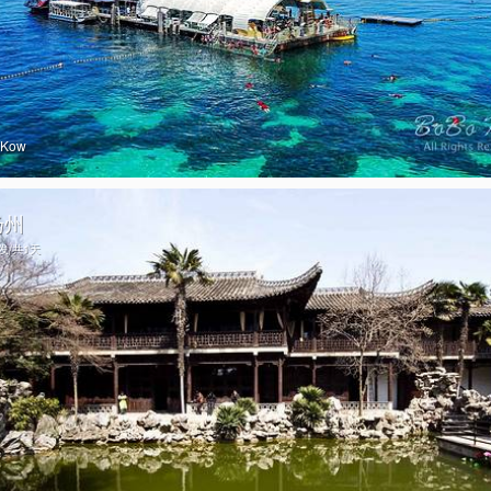
oKow
扬州
出发/共1天