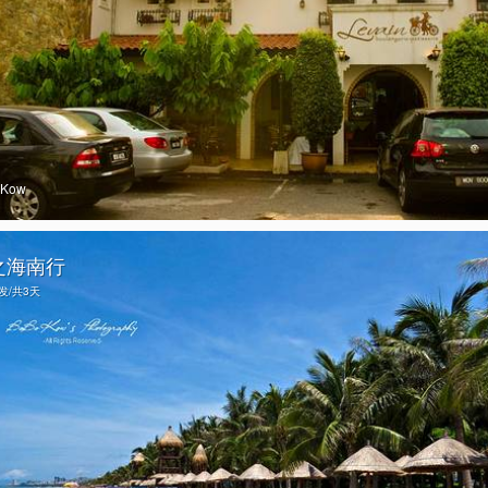
oKow
之海南行
出发/共3天