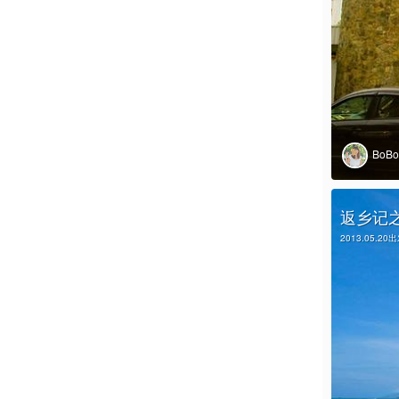
BoB
返乡记
2013.05.20