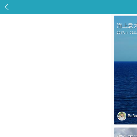

海上意
2017.11.05
BoB