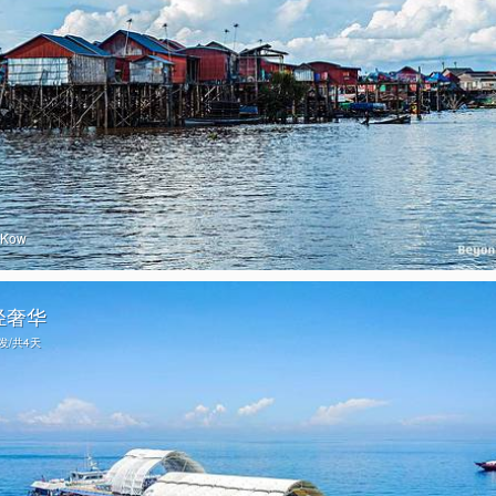
oKow
轻奢华
出发/共4天