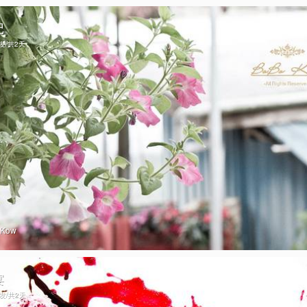
记
出发/共2天
oKow
宴
出发/共2天