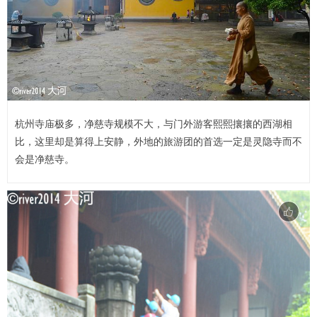
杭州寺庙极多，净慈寺规模不大，与门外游客熙熙攘攘的西湖相
比，这里却是算得上安静，外地的旅游团的首选一定是灵隐寺而不
会是净慈寺。