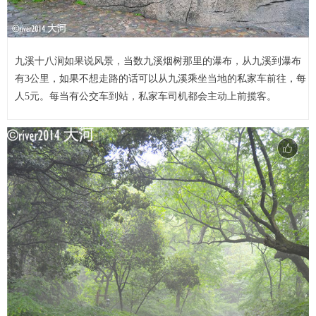
九溪十八涧如果说风景，当数九溪烟树那里的瀑布，从九溪到瀑布
有3公里，如果不想走路的话可以从九溪乘坐当地的私家车前往，每
人5元。每当有公交车到站，私家车司机都会主动上前揽客。