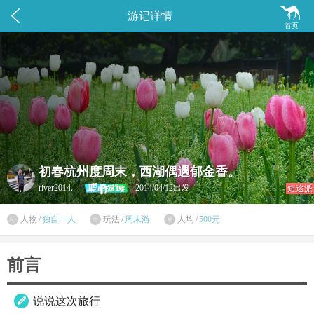


游记详情
首页
初春杭州度周末，西湖偶遇郁金香。
river2014...
2014/04/12出发
短途派

人物
/
独自一人
玩法
/
周末游
人均
/
500元


前言
说说这次旅行
