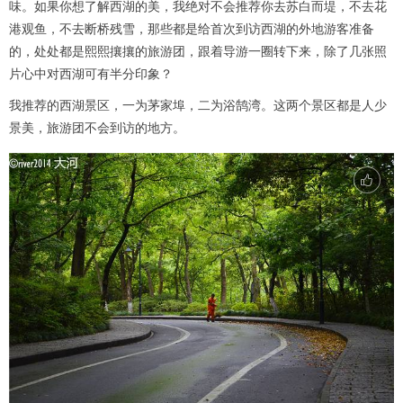
味。如果你想了解西湖的美，我绝对不会推荐你去苏白而堤，不去花
港观鱼，不去断桥残雪，那些都是给首次到访西湖的外地游客准备
的，处处都是熙熙攘攘的旅游团，跟着导游一圈转下来，除了几张照
片心中对西湖可有半分印象？
我推荐的西湖景区，一为茅家埠，二为浴鹄湾。这两个景区都是人少
景美，旅游团不会到访的地方。