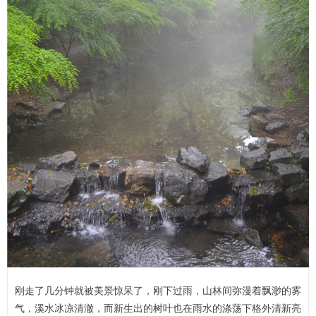
刚走了几分钟就被美景惊呆了，刚下过雨，山林间弥漫着飘渺的雾
气，溪水冰凉清澈，而新生出的树叶也在雨水的涤荡下格外清新亮