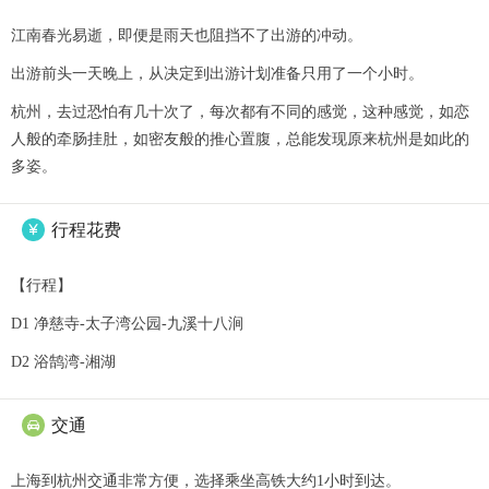
江南春光易逝，即便是雨天也阻挡不了出游的冲动。
出游前头一天晚上，从决定到出游计划准备只用了一个小时。
杭州，去过恐怕有几十次了，每次都有不同的感觉，这种感觉，如恋
人般的牵肠挂肚，如密友般的推心置腹，总能发现原来杭州是如此的
多姿。
行程花费

【行程】
D1 净慈寺-太子湾公园-九溪十八涧
D2 浴鹄湾-湘湖
交通

上海到杭州交通非常方便，选择乘坐高铁大约1小时到达。