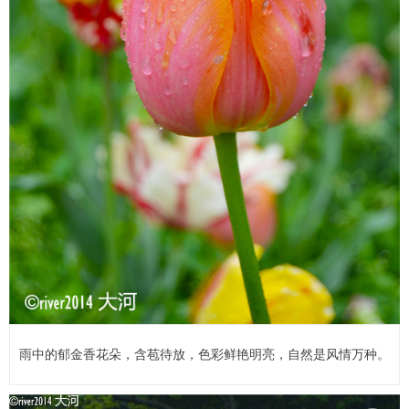
雨中的郁金香花朵，含苞待放，色彩鲜艳明亮，自然是风情万种。