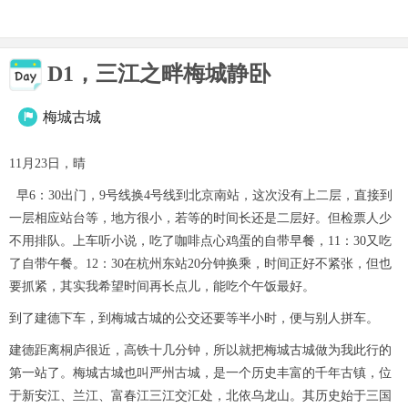
D1，三江之畔梅城静卧
梅城古城

11月23日，晴
早6：30出门，9号线换4号线到北京南站，这次没有上二层，直接到
一层相应站台等，地方很小，若等的时间长还是二层好。但检票人少
不用排队。上车听小说，吃了咖啡点心鸡蛋的自带早餐，11：30又吃
了自带午餐。12：30在杭州东站20分钟换乘，时间正好不紧张，但也
要抓紧，其实我希望时间再长点儿，能吃个午饭最好。
到了建德下车，到梅城古城的公交还要等半小时，便与别人拼车。
建德距离桐庐很近，高铁十几分钟，所以就把梅城古城做为我此行的
第一站了。梅城古城也叫严州古城，是一个历史丰富的千年古镇，位
于新安江、兰江、富春江三江交汇处，北依乌龙山。其历史始于三国