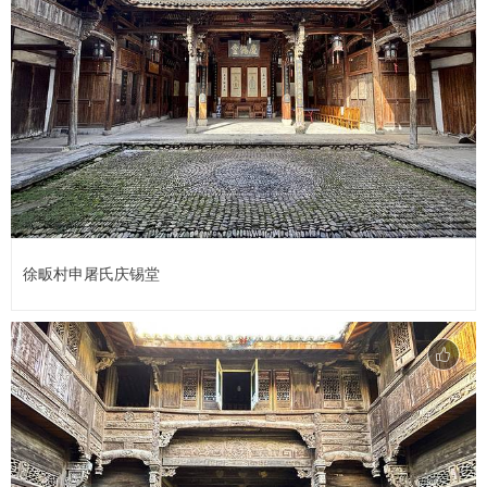
徐畈村申屠氏庆锡堂