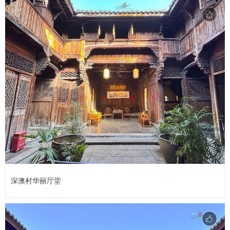
深澳村华丽厅堂