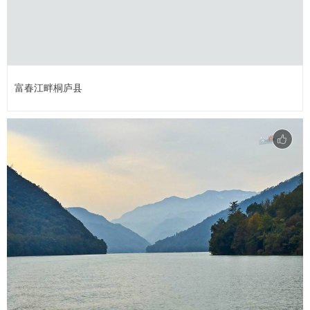
富春江畔桐庐县