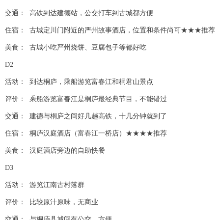
交通： 高铁到达建德站，公交打车到古城都方便
住宿： 古城定川门附近的严州故事酒店，位置和条件尚可★★★推荐
美食： 古城小吃严州烧饼、豆腐包子等都好吃
D2
活动： 到达桐庐，乘船游览富春江和桐君山景点
评价： 乘船游览富春江是桐庐最经典节目，不能错过
交通： 建德与桐庐之间好几趟高铁，十几分钟就到了
住宿： 桐庐汉庭酒店（富春江一桥店）★★★★推荐
美食： 汉庭酒店旁边的自助快餐
D3
活动： 游览江南古村落群
评价： 比较原汁原味，无商业
交通： 与桐庐县城间有公交，方便