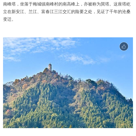
南峰塔，坐落于梅城镇南峰村的南高峰上，亦被称为巽塔。这座塔屹
立在新安江、兰江、富春江三江交汇的险要之处，见证了千年的沧桑
变迁。