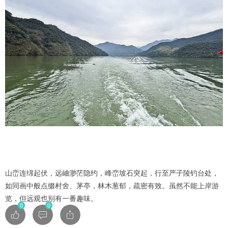
山峦连绵起伏，远岫渺茫隐约，峰峦坡石突起，行至严子陵钓台处，
如同画中般点缀村舍、茅亭，林木葱郁，疏密有致。虽然不能上岸游
览，但远观也别有一番趣味。
0
0