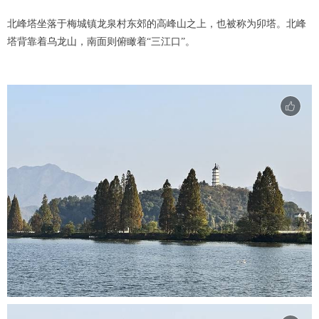
北峰塔坐落于梅城镇龙泉村东郊的高峰山之上，也被称为卯塔。北峰
塔背靠着乌龙山，南面则俯瞰着“三江口”。