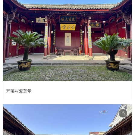
环溪村爱莲堂