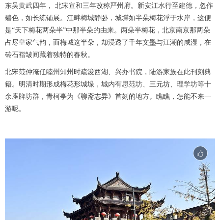
东吴黄武四年， 北宋宣和三年改称严州府。新安江水行至建德，忽作
碧色，如长练铺展。江畔梅城静卧，城堞如半朵梅花浮于水岸，这便
是“天下梅花两朵半”中那半朵的由来。两朵半梅花，北京南京那两朵
占尽皇家气韵，而梅城这半朵，却浸透了千年文墨与江潮的咸湿，在
砖石褶皱间藏着独特的春秋。
北宋范仲淹任睦州知州时疏浚西湖、兴办书院，陆游家族在此刊刻典
籍。明清时期形成梅花形城垛，城内有思范坊、三元坊、理学坊等十
余座牌坊群，青柯亭为《聊斋志异》首刻的地方。瞧瞧，怎能不来一
游呢。