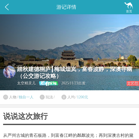


游记详情
首页
踏秋建德桐庐┃梅城烟岚，富春波静，深澳寻幽
（公交游记攻略）
太空精灵儿
2025/11/23出发
文艺范

人物
/
独自一人
玩法
/
人均
/
1200元


说说这次旅行
从严州古城的青石板路，到富春江畔的粼粼波光；再到深澳古村的黛