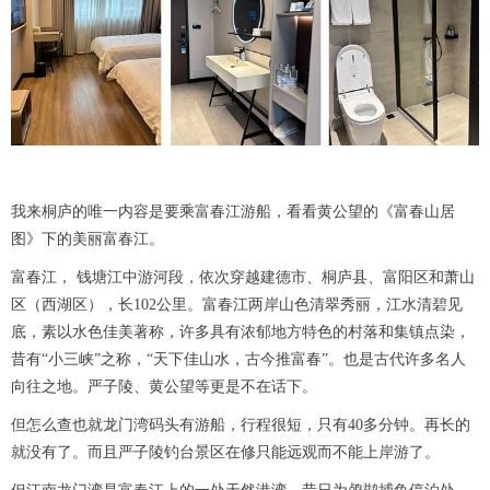
我来桐庐的唯一内容是要乘富春江游船，看看黄公望的《富春山居
图》下的美丽富春江。
富春江， 钱塘江中游河段，依次穿越建德市、桐庐县、富阳区和萧山
区（西湖区），长102公里。富春江两岸山色清翠秀丽，江水清碧见
底，素以水色佳美著称，许多具有浓郁地方特色的村落和集镇点染，
昔有“小三峡”之称，“天下佳山水，古今推富春”。也是古代许多名人
向往之地。严子陵、黄公望等更是不在话下。
但怎么查也就龙门湾码头有游船，行程很短，只有40多分钟。再长的
就没有了。而且严子陵钓台景区在修只能远观而不能上岸游了。