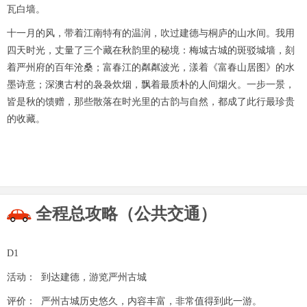
瓦白墙。
十一月的风，带着江南特有的温润，吹过建德与桐庐的山水间。我用
四天时光，丈量了三个藏在秋韵里的秘境：梅城古城的斑驳城墙，刻
着严州府的百年沧桑；富春江的粼粼波光，漾着《富春山居图》的水
墨诗意；深澳古村的袅袅炊烟，飘着最质朴的人间烟火。一步一景，
皆是秋的馈赠，那些散落在时光里的古韵与自然，都成了此行最珍贵
的收藏。
全程总攻略（公共交通）
D1
活动： 到达建德，游览严州古城
评价： 严州古城历史悠久，内容丰富，非常值得到此一游。