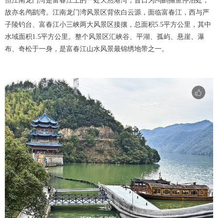
但江南龙门湾是富春江上的一处天然港湾，昔日为鸬鹚捕鱼停泊处，
故亦名鸬鹚湾。江南龙门湾风景区背依白云源，面临富春江，西与严
子陵钓台、富春江小三峡两大风景区接攘，总面积5.5平方公里，其中
水域面积1.5平方公里。整个风景区汇峡谷、平湖、孤屿、悬崖、瀑
布、奇松于一身，是富春江山水风景最锦绣地带之一。