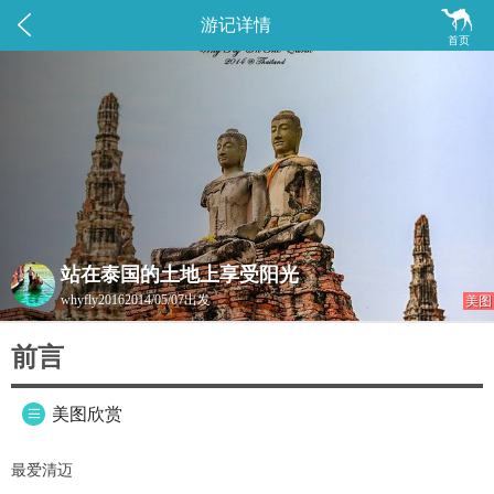


游记详情
首页
站在泰国的土地上享受阳光
whyfly2016
2014/05/07出发
美图
前言
美图欣赏

最爱清迈