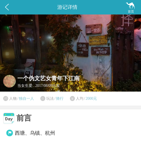


游记详情
首页
一个伪文艺女青年下江南
当女生爱...
2017/08/09出发

人物
/
独自一人
玩法
/
骑行
人均
/
2000元


前言
西塘、乌镇、杭州
