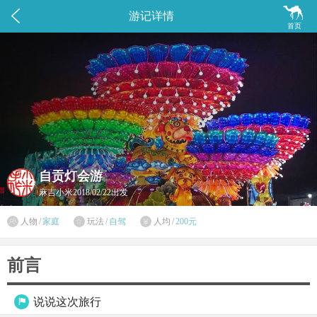


游记详情
首页
自贡灯会游
麻吉小米
2018/02/22出发

人物
/
家庭
玩法
/
自驾
人均
/
200元


前言
说说这次旅行
