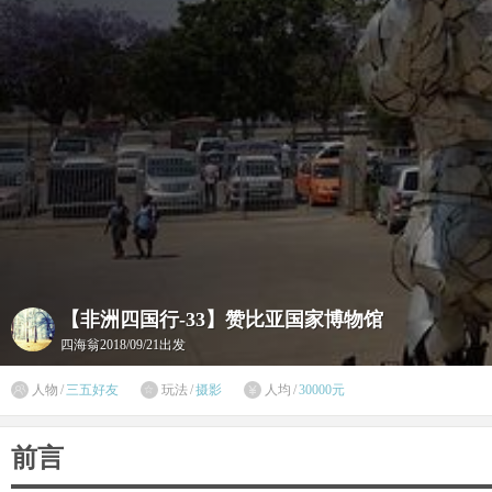
【非洲四国行-33】赞比亚国家博物馆
四海翁
2018/09/21出发

人物
/
三五好友
玩法
/
摄影
人均
/
30000元


前言