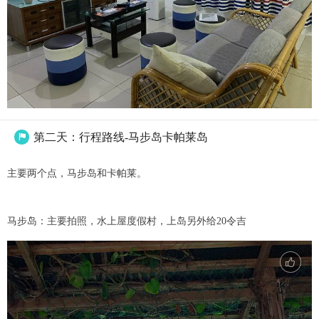
第二天：行程路线-马步岛卡帕莱岛

主要两个点，马步岛和卡帕莱。
马步岛：主要拍照，水上屋度假村，上岛另外给20令吉