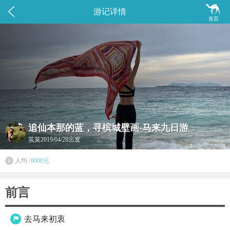


游记详情
首页
追仙本那的蓝，寻槟城壁画-马来九日游
茧莫
2019/04/28出发
人均
/
6000元

前言
去马来初衷
