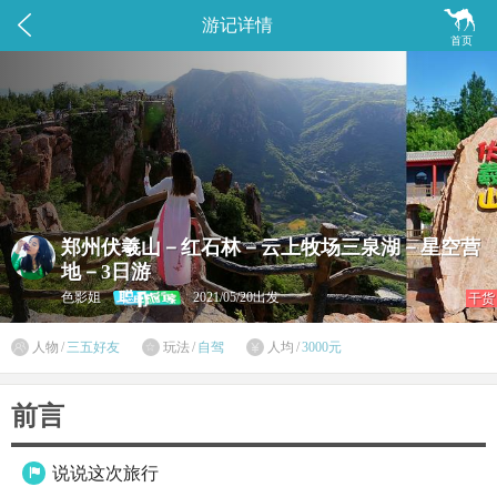


游记详情
首页
郑州伏羲山－红石林－云上牧场三泉湖－星空营
地－3日游
色影姐
2021/05/20出发
干货

人物
/
三五好友
玩法
/
自驾
人均
/
3000元


前言
说说这次旅行
