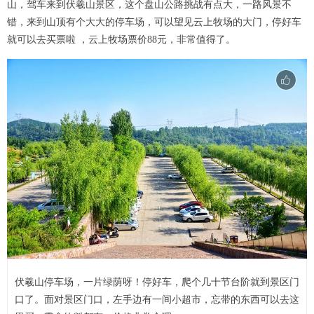
山，驾车来到伏羲山景区，这个盘山公路挑战有点大，一路风景不
错，来到山顶有个大大的停车场，可以望见云上牧场的大门，停好车
就可以去买票啦 ，云上牧场票价88元，非常值得了。
伏羲山停车场，一片绿荫呀！停好车，爬个几十节台阶就到景区门
口了。面对景区门口，左手边有一间小超市，忘带的东西可以去这