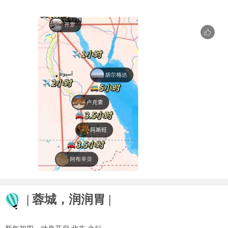
| 蓉城，润润胃 |