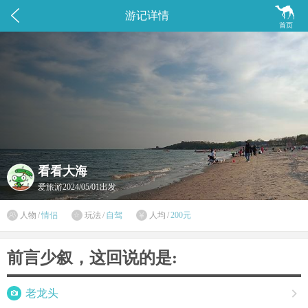


游记详情
首页
看看大海
爱旅游
2024/05/01出发

人物
/
情侣
玩法
/
自驾
人均
/
200元


前言少叙，这回说的是:

老龙头
