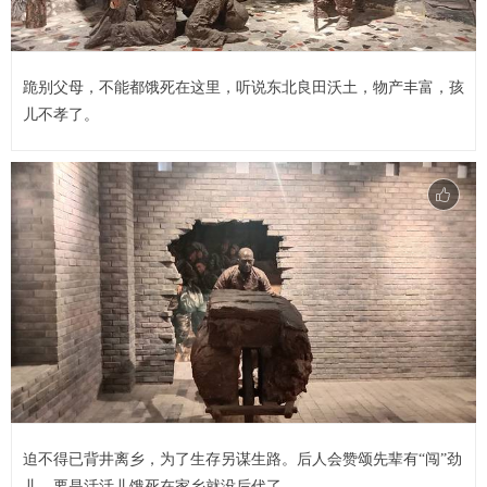
跪别父母，不能都饿死在这里，听说东北良田沃土，物产丰富，孩
儿不孝了。
迫不得已背井离乡，为了生存另谋生路。后人会赞颂先辈有“闯”劲
儿。要是活活儿饿死在家乡就没后代了。