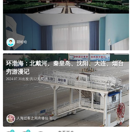
胡哈哈
环渤海：北戴河、秦皇岛、沈阳、大连、烟台
穷游漫记
2024.07.31出发/共12天/81图
人海过客之周舟修仙