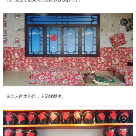
东北人的大热炕，专治腰腿疼。