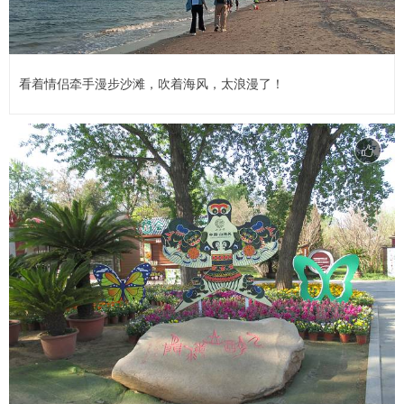
看着情侣牵手漫步沙滩，吹着海风，太浪漫了！