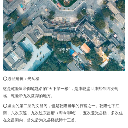
⭕必登建筑：光岳楼
这是乾隆皇帝御笔题名的“天下第一楼”，是康乾盛世康熙帝四次驾
临、乾隆帝九次驻跸的地方。
⭕里面的第二层为文昌阁，也是乾隆当年的行宫之一。乾隆七下江
南，六次东巡，九次过东昌府（即今聊城），五次登光岳楼，多次住
在文昌阁内，曾先后为光岳楼赋诗十三首。