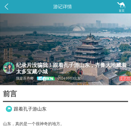


游记详情
首页
纪录片没骗我！跟着孔子游山东，齐鲁大地藏着
太多宝藏小城
我是苏丹卿
2024/10/03出发
文艺范
前言
跟着孔子游山东

山东，真的是一个很神奇的地方。