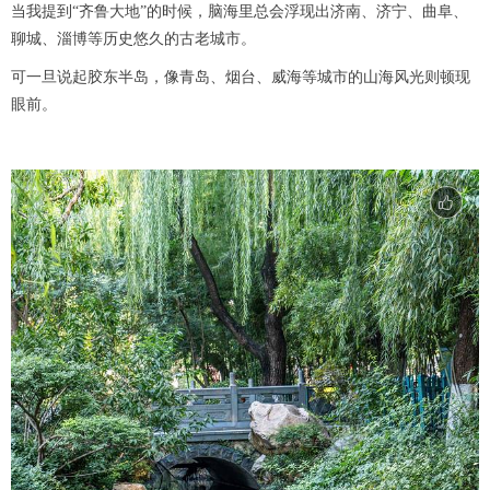
当我提到“齐鲁大地”的时候，脑海里总会浮现出济南、济宁、曲阜、
聊城、淄博等历史悠久的古老城市。
可一旦说起胶东半岛，像青岛、烟台、威海等城市的山海风光则顿现
眼前。