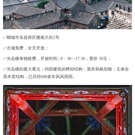
✅聊城市东昌府区楼南大街2号
✅古城免费，全天开放；
✅光岳楼单独收费，开放时间 | 8：30—17:30；票价 30元；
✅光岳楼的最大看点：内部建筑的榫卯结构；藻井风格别致；主体全
系木质结构，已历经600多年风风雨雨。