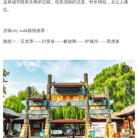
这座城市既有古典的沉稳，也有清丽的活泼。时长情短，太让人难
忘。
济南city walk路线推荐：
路线一：五龙潭——️趵突泉——️解放阁——护城河——黑虎泉