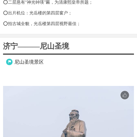
⭕二层悬有“神光钟瑛”匾，为清康熙皇帝所题；
⭕出片机位：光岳楼的第四层窗户；
⭕拍古城全貌，光岳楼第四层视野最佳；
济宁———尼山圣境
尼山圣境景区
