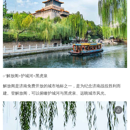
✅解放阁+护城河+黑虎泉
解放阁是济南免费开放的城市地标之一，是为纪念济南战役胜利而
建。登解放阁，可以俯瞰护城河与黑虎泉、远眺城市风光。