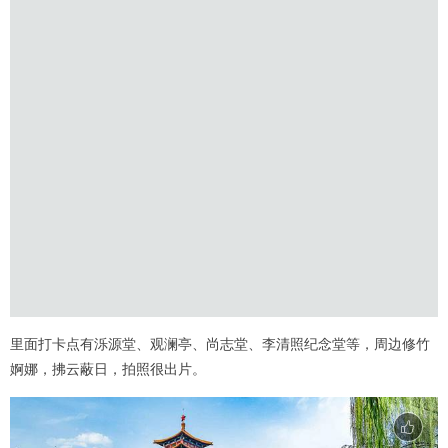
里面打卡点有泺源堂、观澜亭、尚志堂、李清照纪念堂等，周边修竹
婀娜，拂云蔽日，拍照很出片。