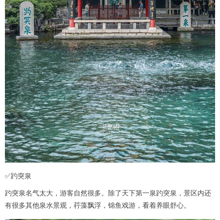
✅趵突泉
趵突泉名气太大，游客自然很多。除了天下第一泉趵突泉，景区内还
有很多其他泉水景观，荇藻飘浮，锦鱼戏游，看着养眼舒心。