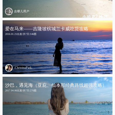
去哪儿用户
爱在马来——吉隆坡槟城兰卡威吃货攻略
2016.01.21出发/共7天/146图
-ChristinaPark-
沙巴，遇见海（亚庇、仙本那经典路线超强攻略）
2017.04.06出发/共7天/270图