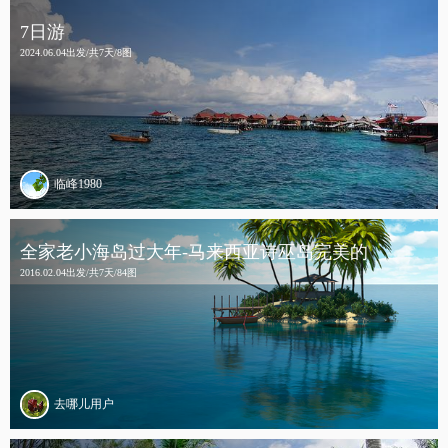
7日游
2024.06.04出发/共7天/8图
临峰1980
全家老小海岛过大年-马来西亚诗巫岛完美的
2016.02.04出发/共7天/84图
去哪儿用户