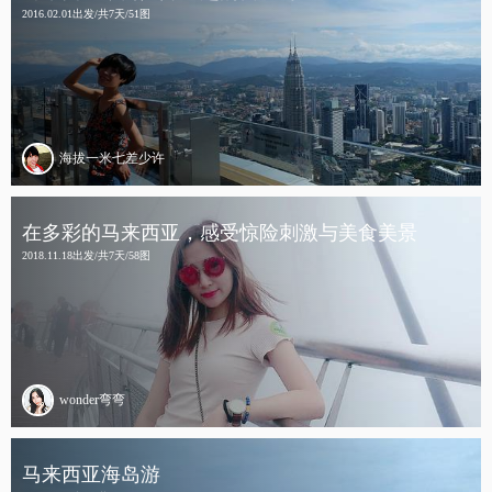
2016.02.01出发/共7天/51图
海拔一米七差少许
在多彩的马来西亚，感受惊险刺激与美食美景
2018.11.18出发/共7天/58图
wonder弯弯
马来西亚海岛游