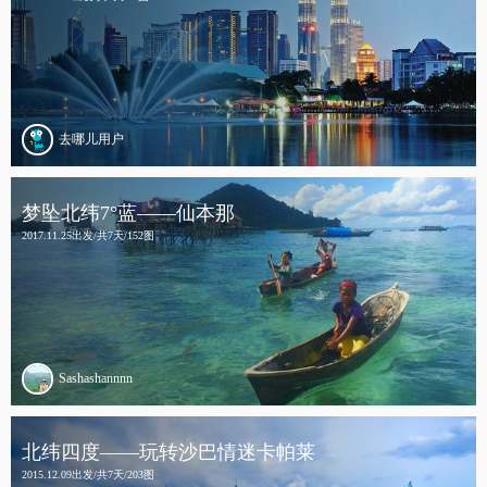
去哪儿用户
梦坠北纬7°蓝——仙本那
2017.11.25出发/共7天/152图
Sashashannnn
北纬四度——玩转沙巴情迷卡帕莱
2015.12.09出发/共7天/203图