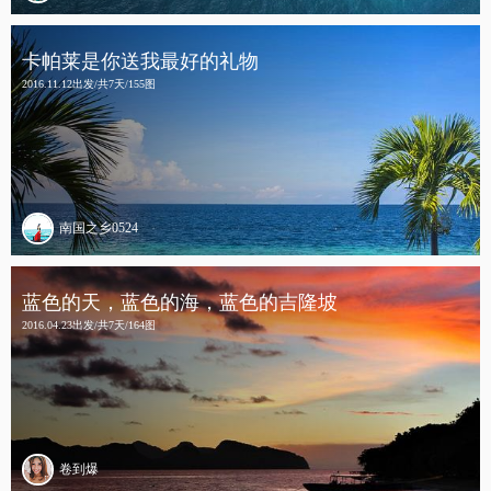
卡帕莱是你送我最好的礼物
2016.11.12出发/共7天/155图
南国之乡0524
蓝色的天，蓝色的海，蓝色的吉隆坡
2016.04.23出发/共7天/164图
卷到爆