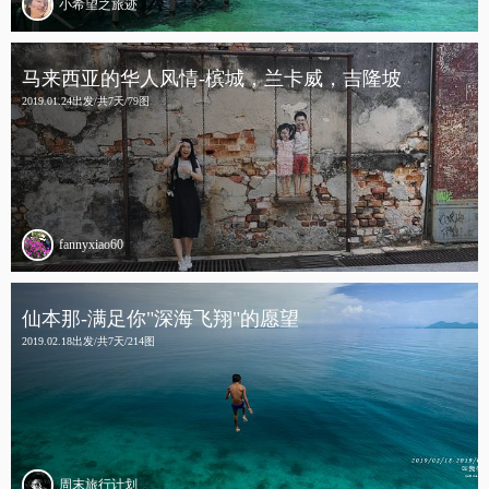
小希望之旅迹
马来西亚的华人风情-槟城，兰卡威，吉隆坡
2019.01.24出发/共7天/79图
fannyxiao60
仙本那-满足你"深海飞翔"的愿望
2019.02.18出发/共7天/214图
周末旅行计划