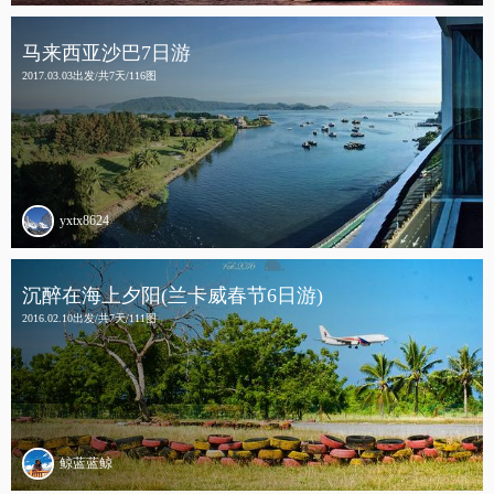
马来西亚沙巴7日游
2017.03.03出发/共7天/116图
yxtx8624
沉醉在海上夕阳(兰卡威春节6日游)
2016.02.10出发/共7天/111图
鲸蓝蓝鲸