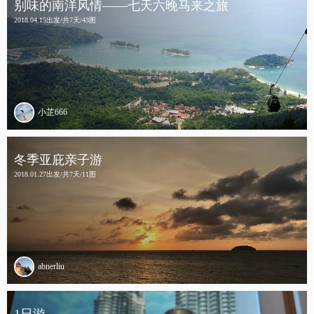
别味的南洋风情——七天六晚马来之旅
2018.04.15出发/共7天/43图
小芷666
冬季亚庇亲子游
2018.01.27出发/共7天/11图
abnerliu