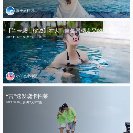
浪子旅行记
【兰卡威，槟城】在大马自驾暴晒发呆的日子
2017.11.12出发/共7天/248图
小丫么小神婆
“吉”速发烧卡帕莱
2013.08.10出发/共7天/276图