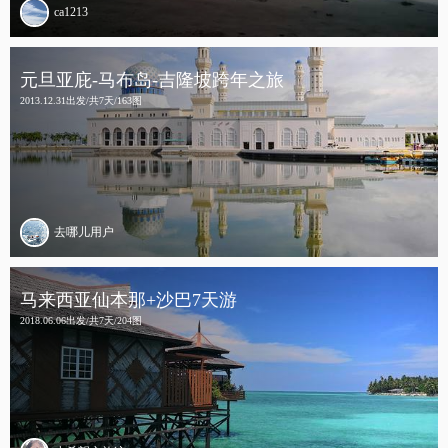
ca1213
元旦亚庇-马布岛-吉隆坡跨年之旅
2013.12.31出发/共7天/163图
去哪儿用户
马来西亚仙本那+沙巴7天游
2018.06.06出发/共7天/204图