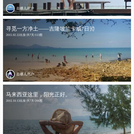
去哪儿用户
寻觅一方净土——吉隆坡兰卡威7日游
2015.02.22出发/共7天/113图
去哪儿用户
马来西亚这里，阳光正好。
2015.10.13出发/共7天/206图