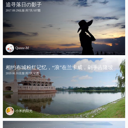
追寻落日の影子
2017.09.29出发/共7天/107图
Qunne-M
相约布城粉红记忆，“浪”在兰卡威，剁手吉隆坡
2019.06.01出发/共7天/41图
小米的阳光