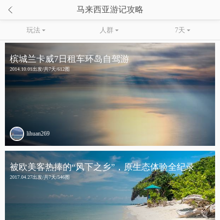

马来西亚游记攻略
玩法

人群

7天

槟城兰卡威7日租车环岛自驾游
2014.10.01出发/共7天/612图
lihuan269
被欧美客热捧的“风下之乡”，原生态体验全纪录
2017.04.27出发/共7天/546图