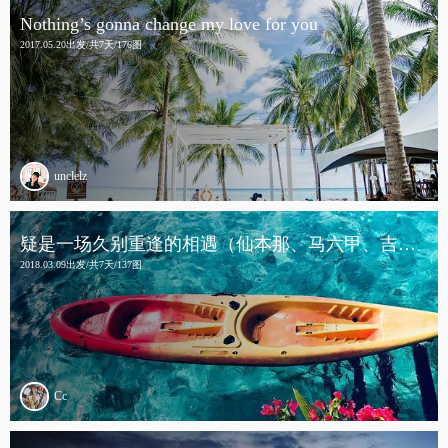
Nothing’s gonna change my love for you
2017.05.20出发/共7天/176图
unclelz
疑是一场久别重逢的相遇（仙本那、马六甲、吉隆坡）
2018.03.09出发/共7天/137图
Cc