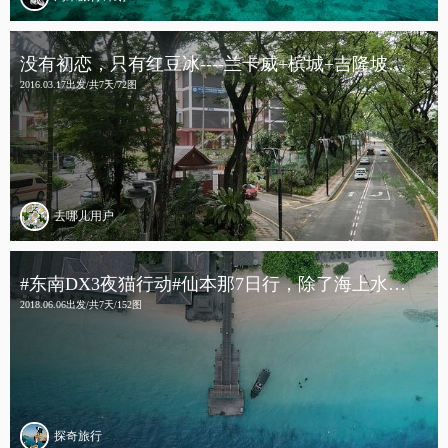
没有初恋，只有红豆冰----兰卡威+槟城+吉隆坡七日全记录
2016.03.17出发/共7天/72图
去哪儿用户
#东南DX3夜猫行动#仙本那7日行，除了海上水屋还有海底邮局
2018.06.06出发/共7天/152图
探奇旅行