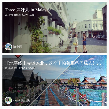
Three 屌妹儿 in Malaysia
2014.08.21出发/共7天/169图
琦小妈
【地平线上赤道以北，这个卡帕莱那些巴瑶族】浪在仙本那+亚庇吃货暴走
2016.09.08出发/共7天/374图
vkdoki蘑菇头