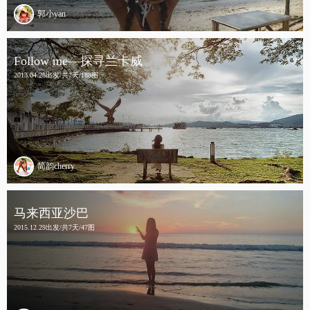
郭小yan
Follow me—探寻兰卡威
2013.04.28出发/共7天/188图
简韵cherry
马来西亚沙巴
2015.12.29出发/共7天/47图