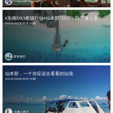
Pompom和Yingying
#东南DX3夜猫行动#仙本那7日行，除了海上水屋还有海底邮局
2018.06.06出发/共7天/152图
探奇旅行
仙本那，一个你应该去看看的仙境
2016.06.04出发/共8天/103图
去哪儿用户