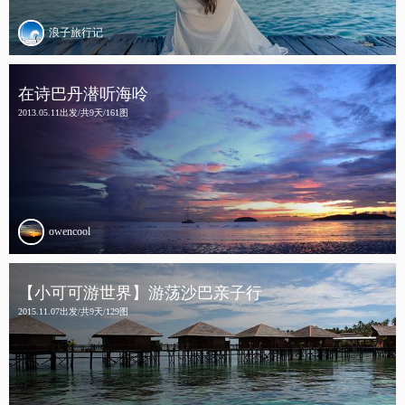
浪子旅行记
在诗巴丹潜听海呤
2013.05.11出发/共9天/161图
owencool
【小可可游世界】游荡沙巴亲子行
2015.11.07出发/共9天/129图