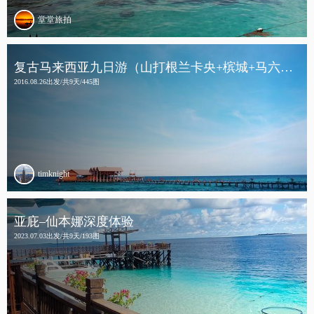
堂堂旅拍
复古马来西亚九日游（山打根兰卡央+槟城+马六甲+吉隆坡）
2016.08.26出发/共9天/445图
timknight
亚庇–仙本娜深度体验
2023.07.03出发/共9天/193图