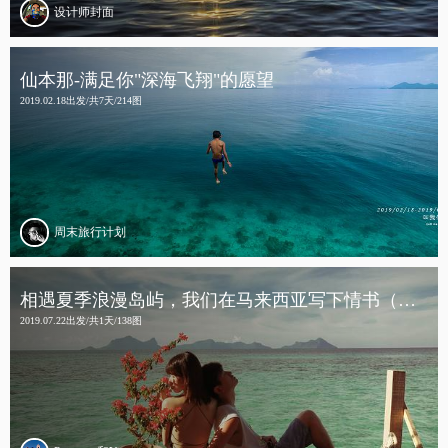
设计师封面
仙本那-满足你"深海飞翔"的愿望
2019.02.18出发/共7天/214图
周末旅行计划
相遇夏季浪漫岛屿，我们在马来西亚写下情书（内含实用“避雷”攻略）
2019.07.22出发/共1天/138图