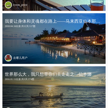
byron_joyce
我要让身体和灵魂都在路上——马来西亚仙本那、马达京岛、邦邦岛、马步岛十二日游
2018.04.16出发/共12天/117图
去哪儿用户
世界那么大，我只想带你们去走走之—仙本娜
2016.01.11出发/共3天/274图