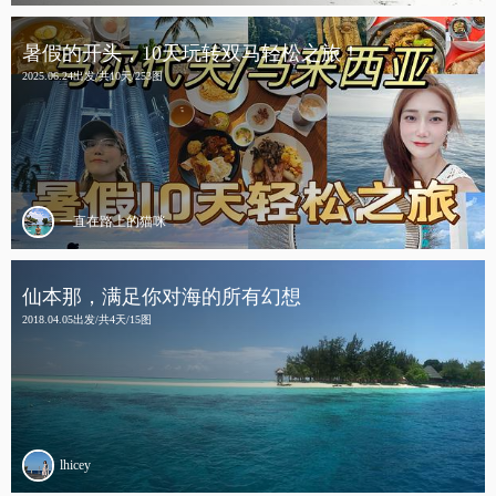
暑假的开头，10天玩转双马轻松之旅！
2025.06.24出发/共10天/253图
一直在路上的猫咪
仙本那，满足你对海的所有幻想
2018.04.05出发/共4天/15图
lhicey