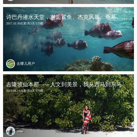
诗巴丹潜水天堂，邂逅鲨鱼、杰克风暴、龟墓、沉船……
2017.10.30出发/共3天/133图
去哪儿用户
吉隆坡仙本那——人文到美景，我从西马到东马
2019.06.14出发/共8天/179图
sene