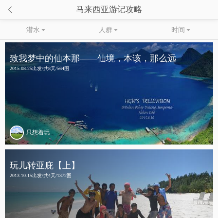

马来西亚游记攻略
潜水

人群

时间

致我梦中的仙本那——仙境，本该，那么远
2015.08.25出发/共8天/564图
只想着玩
玩儿转亚庇【上】
2013.10.15出发/共4天/1372图