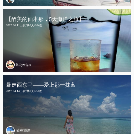
【醉美的仙本那，5天海洋之旅】
2017.06.11出发/共5天/164图
Billywlyiu
暴走西东马——爱上那一抹蓝
2017.04.14出发/共9天/250图
茹在旅途