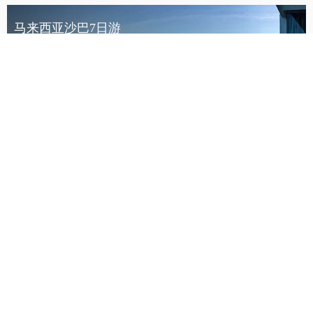
马来西亚沙巴7日游
2017.03.03出发/共7天/116图
yxtx8624
八仙女过仙本那看海，爱上雨后碧海蓝天。（干货+海量美图）
2018.04.17出发/共6天/109图
罗古丽