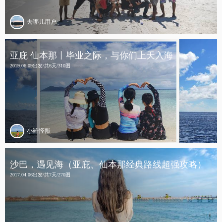
去哪儿用户
亚庇 仙本那丨毕业之际，与你们上天入海
2019.06.09出发/共6天/310图
小羅怪獸
沙巴，遇见海（亚庇、仙本那经典路线超强攻略）
2017.04.06出发/共7天/270图