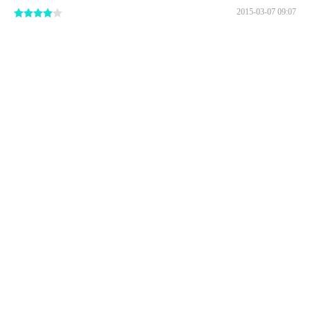
2015-03-07 09:07
至抱朴道院由葛岭上去最为便捷。需购票5元才能入内，里
面很小，且管理的人很凶
至抱朴道院由葛岭上去最为便捷。是供养葛洪祖师之道教
庙宇。因南宋时曾为奸相贾似道别墅及相传李慧娘和裴生
的故事发生的“红梅阁”而著名。需购票5元才能入内，里面
很小，且管理的人很凶。
5张
来自携程 网友
2014-09-16 20:38