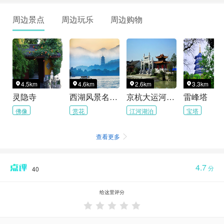
周边景点
周边玩乐
周边购物
4.5km
4.6km
2.6km
3.3km




灵隐寺
西湖风景名胜区
京杭大运河杭州景区
雷峰塔
佛像
赏花
江河湖泊
宝塔
查看更多

4.7
分
40
给这里评分




