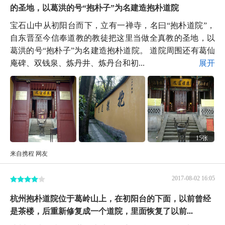
的圣地，以葛洪的号“抱朴子”为名建造抱朴道院
宝石山中从初阳台而下，立有一禅寺，名曰“抱朴道院”，
自东晋至今信奉道教的教徒把这里当做全真教的圣地，以
葛洪的号“抱朴子”为名建造抱朴道院。 道院周围还有葛仙
庵碑、双钱泉、炼丹井、炼丹台和初...
展开
15张
来自携程 网友
2017-08-02 16:05
杭州抱朴道院位于葛岭山上，在初阳台的下面，以前曾经
是茶楼，后重新修复成一个道院，里面恢复了以前...