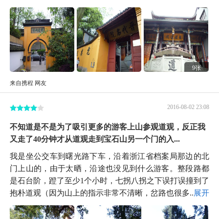
9张
来自携程 网友
2016-08-02 23:08
不知道是不是为了吸引更多的游客上山参观道观，反正我
又走了40分钟才从道观走到宝石山另一个门的入...
我是坐公交车到曙光路下车，沿着浙江省档案局那边的北
门上山的，由于太晒，沿途也没见到什么游客。整段路都
是石台阶，蹬了至少1个小时，七拐八拐之下误打误撞到了
抱朴道观（因为山上的指示非常不清晰，岔路也很多...
展开