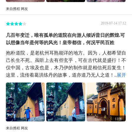
来自携程 网友
2019-07-14 17:12
几百年变迁，唯有孤单的道院在向游人倾诉昔日的辉煌.可
以想像当年是何等的风光！皇帝都信，何况平民百姓
抱朴道院，是老杭州耳熟能详的地方。因为，人都希望自
己长生不死。虽听上去有些玄乎，可在古代就是盛行！不
仅中国，古埃及也是，木乃伊的制作就是相信死后复生！
这里，流传着葛洪练丹的故事，道亦道乃无人之道！...
展开
11张
来自携程 网友