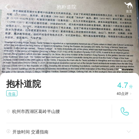


抱朴道院
首页
抱朴道院
4.7
分
40
点评
寺庙


杭州市西湖区葛岭半山腰


开放时间 交通指南
