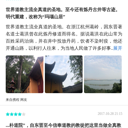
世界道教主流全真道的圣地。至今还有炼丹古井等古迹。
明代重建，改称为“玛瑙山居”
世界道教主流全真道的圣地。在浙江杭州葛岭，因东晋著
名道士葛洪曾在此炼丹修道而得名。据说葛洪在此山常为
百姓采药治病，并在井中投放丹药，饮者不染时疫，他还
开通山路，以利行人往来，为当地人民做了许多好事...
展开
来自携程 网友
2017-10-28 21:15
...朴道院”，自东晋至今信奉道教的教徒把这里当做全真教