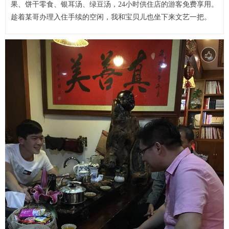
果、饼干零食、银耳汤、绿豆汤，24小时供住店的游客免费享用。
趁着某哥办理入住手续的空闲，我和宝贝儿也坐下来文艺一把。