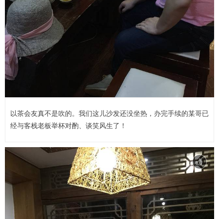
以茶会友真不是吹的。我们这儿沙发还没坐热，办完手续的某哥已
经与客栈老板举杯对酌、谈笑风生了！