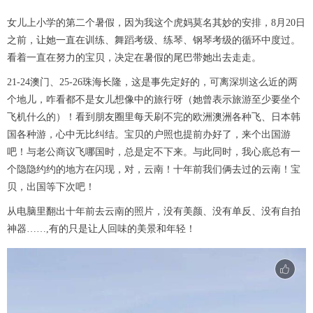
女儿上小学的第二个暑假，因为我这个虎妈莫名其妙的安排，8月20日
之前，让她一直在训练、舞蹈考级、练琴、钢琴考级的循环中度过。
看着一直在努力的宝贝，决定在暑假的尾巴带她出去走走。
21-24澳门、25-26珠海长隆，这是事先定好的，可离深圳这么近的两
个地儿，咋看都不是女儿想像中的旅行呀（她曾表示旅游至少要坐个
飞机什么的）！看到朋友圈里每天刷不完的欧洲澳洲各种飞、日本韩
国各种游，心中无比纠结。宝贝的户照也提前办好了，来个出国游
吧！与老公商议飞哪国时，总是定不下来。与此同时，我心底总有一
个隐隐约约的地方在闪现，对，云南！十年前我们俩去过的云南！宝
贝，出国等下次吧！
从电脑里翻出十年前去云南的照片，没有美颜、没有单反、没有自拍
神器……,有的只是让人回味的美景和年轻！