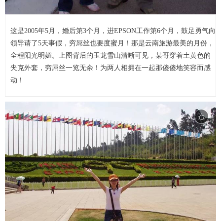
这是2005年5月，婚后第3个月，进EPSON工作第6个月，鼓足勇气向
领导请了5天事假，穷屌丝也要度蜜月！那是云南旅游最美的月份，
全程阳光明媚。上图背后的玉龙雪山清晰可见，某哥穿着土黄色的
夹克外套，穷屌丝一览无余！为两人相拥在一起那傻傻地笑容而感
动！