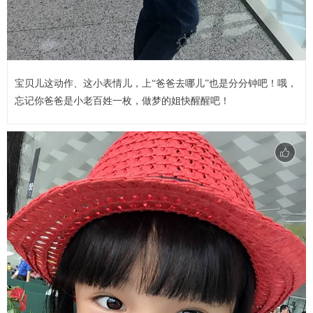
宝贝儿这动作、这小表情儿，上“爸爸去哪儿”也是分分钟吧！哦，
忘记你爸爸是小老百姓一枚，做梦的姐快醒醒吧！