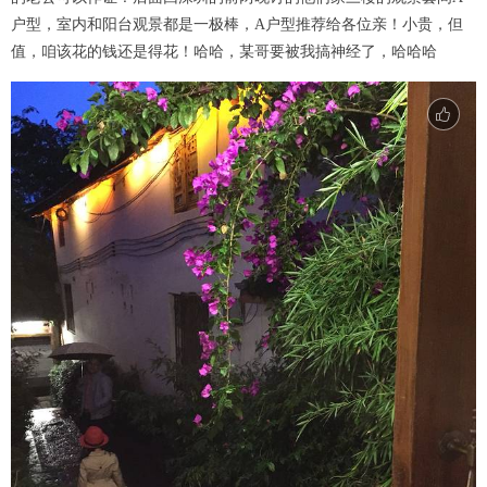
户型，室内和阳台观景都是一极棒，A户型推荐给各位亲！小贵，但
值，咱该花的钱还是得花！哈哈，某哥要被我搞神经了，哈哈哈