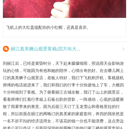
飞机上的大红盖毯配你的小红帽，还真是喜庆。

丽江真美狮山观景客栈(四方街大...

到丽江后，已经是黄昏时分，天下起来䑃朦细雨，照说雨天会影响游
玩的心情，可能因为有他和她的陪伴，心情出奇的好。在去哪儿网上
订的真美狮子山观景店，老板人特好，我们下飞机刚开机，客栈接机
师傅的电话就进来了，我们和我们的行李十分快捷地上了车，大概四
十分钟就到了客栈。为了俯看丽江古城全貌，我订了山上的观景店，
看着师傅们扛着行李箱上石板台阶的背影，一阵感动，心底的温暖驱
散了雨雾带来的寒意。因为后面三天订了玉龙雪山和香格里拉的行
程，所以前面在丽江的两晚订的真美家的家庭套间，奔四的我依然是
一名不折不扣的经济适用女，不该花的钱一分也不能浪费，这点旁边
的老公可以作证！后面回深圳的前两晚订的他们家三楼的观景套间A