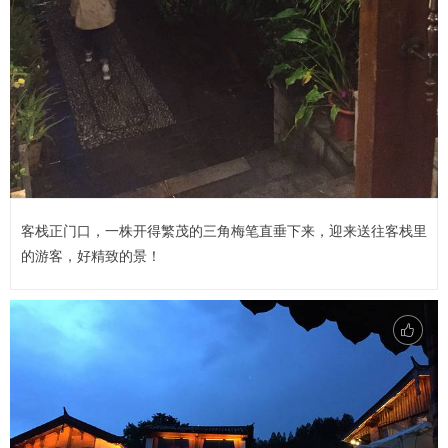
客栈正门口，一株开得繁茂的三角梅笔直垂下来，迎来送往客栈里
的游客，好精致的景！