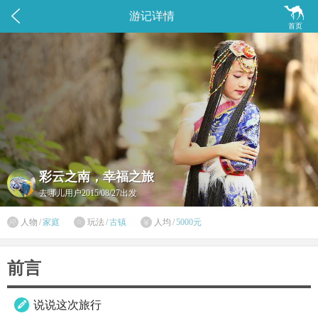


游记详情
首页
彩云之南，幸福之旅
去哪儿用户
2015/08/27出发

人物
/
家庭
玩法
/
古镇
人均
/
5000元


前言
说说这次旅行
