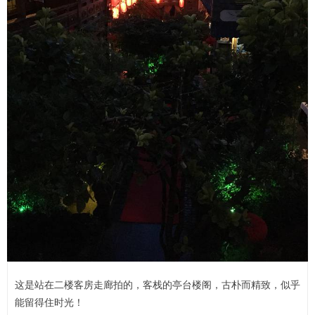
这是站在二楼客房走廊拍的，客栈的亭台楼阁，古朴而精致，似乎
能留得住时光！