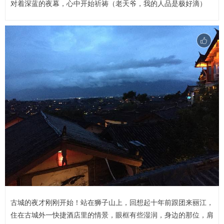
对着深蓝的夜幕，心中开始祈祷（老天爷，我的人品是极好滴）
古城的夜才刚刚开始！站在狮子山上，回想起十年前跟团来丽江，
住在古城外一快捷酒店里的情景，眼框有些湿润，身边的那位，肩