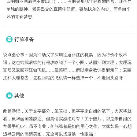
四的姐不画眉毛不敢出门）……,有的是那张年轻稚嫩的脸、迷茫而
单纯的眼神、老实巴交的直筒牛仔裤、容易快乐的内心、简单而平
凡的青春梦想。
行前准备

说点桑心事：因为冲动买了深圳往返丽江的机票，因为特价不改不
退，这也给我后续的行程攻略绕了一个小圈：从丽江到大理，大理玩
完后又返回丽江做飞机……晕菜吧……所以亲身教训提醒亲们：若丽
江和大理都去，去程回程的飞机请一样选择一个，不走回头路呀！
其他

此篇游记，关于文字部分，虽笨拙，但字字来自姐的笔下，大家将就
看，虽华丽词藻缺乏、但真情实感绝对有！关于照片，都是来自姐的
苹果手机6P，虽不专业，但张张都是姐的用心之作。大家如果一心想
追寻云南的高清美图，完全可以找度娘一饱眼福！