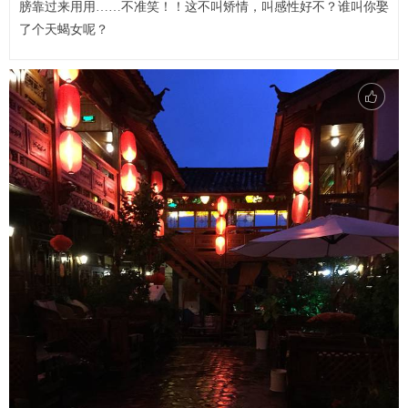
膀靠过来用用……不准笑！！这不叫矫情，叫感性好不？谁叫你娶
了个天蝎女呢？