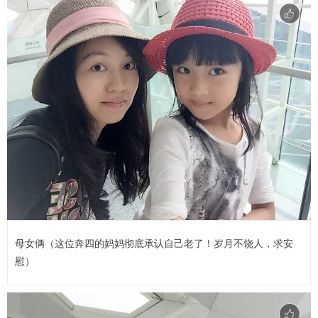
母女俩（这位奔四的妈妈彻底承认自己老了！岁月不饶人，求安
慰）