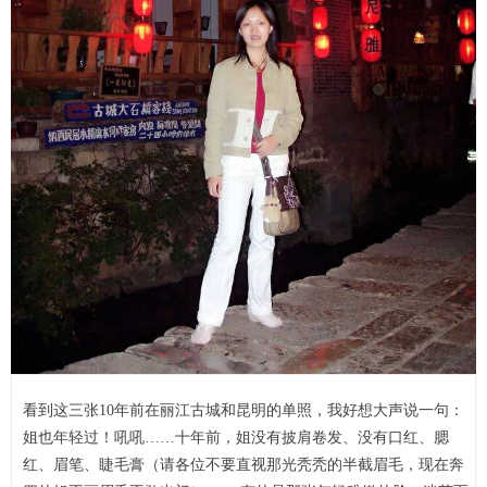
看到这三张10年前在丽江古城和昆明的单照，我好想大声说一句：
姐也年轻过！吼吼……十年前，姐没有披肩卷发、没有口红、腮
红、眉笔、睫毛膏（请各位不要直视那光秃秃的半截眉毛，现在奔