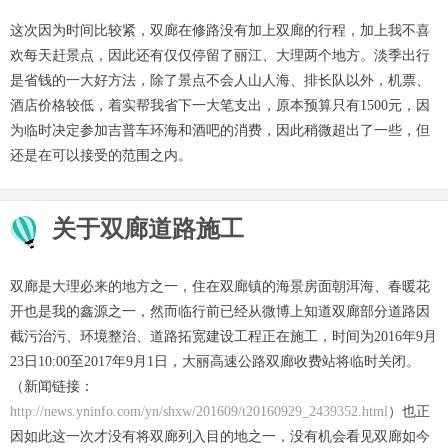
这次因为时间比较紧，双廊在修路没有加上双廊的行程，加上我不喜
欢每天赶景点，因此还有仅仅停留了丽江、大理两个地方。淡季出行
是省钱的一大好方法，除了景点不会人山人海、排长队以外，机票、
酒店价格较低，着实帮我省下一大笔支出，原本预算只有1500元，因
为临时决定参加吉普车环海和酒吧的消费，因此稍微超出了一些，但
还是在可以接受的范围之内。
关于双廊道路施工
双廊是大理必来的地方之一，住在双廊镇的海景房面朝洱海、春暖花
开也是我的鑫源之一，然而临行前已经从微博上知道双廊部分道路因
截污治污、环境整治、道路拓宽建设工程正在施工，时间为2016年9月
23日10:00至2017年9月1日，大丽高速公路双廊收费站将临时关闭。
（新闻链接：
http://news.yninfo.com/yn/shxw/201609/t20160929_2439352.html
）也正
因如此这一次才没有将双廊列入目的地之一，没有机会看见双廊如今