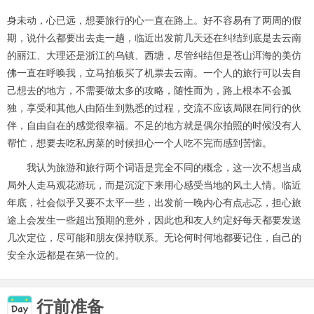
身未动，心已远，想要旅行的心一直在路上。好不容易有了两周的假
期，说什么都要出去走一趟，临近出发前几天还在纠结到底是去云南
的丽江、大理还是浙江的乌镇、西塘，尽管纠结但是苍山洱海的美仿
佛一直在呼唤我，立马拍板买了机票去云南。一个人的旅行可以去自
己想去的地方，不需要做太多的攻略，随性而为，路上根本不会孤
独，享受和其他人由陌生到熟悉的过程，交流不应该局限在同行的伙
伴，自由自在的感觉很幸福。不足的地方就是偶尔拍照的时候没有人
帮忙，想要去吃私房菜的时候担心一个人吃不完而感到苦恼。
我认为旅游和旅行两个词语是完全不同的概念，这一次不想当成
局外人走马观花游玩，而是沉淀下来用心感受当地的风土人情。临近
年底，社会似乎又要不太平一些，出发前一晚内心有点忐忑，担心旅
途上会发生一些超出预期的意外，因此也和友人约定好每天都要发送
几次定位，尽可能和朋友保持联系。无论何时何地都要记住，自己的
安全永远都是在第一位的。
行前准备