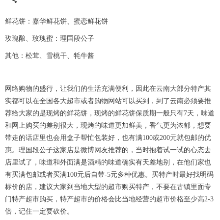
鲜花饼：嘉华鲜花饼、蜜恋鲜花饼
玫瑰酿、玫瑰蜜：理国段公子
其他：松茸、雪桃干、牦牛酱
网络购物的盛行，让我们的生活充满便利，因此在云南大部分特产其
实都可以在全国各大超市或者购物网站可以买到，到了云南必须要推
荐给大家的是现烤的鲜花饼，现烤的鲜花饼保质期一般只有7天，味道
和网上购买的差别很大，现烤的味道更加鲜美，香气更为浓郁，想要
带走的话店里也会用盒子帮忙包装好，也有满100或200元就包邮的优
惠。理国段公子这家店是微博网友推荐的，当时抱着试一试的心态去
店里试了，味道和外面满是酒精的味道确实有天差地别，在他们家也
有买满包邮或者买满100元后自带-5元多种优惠。买特产时最好找明码
标价的店，建议大家到当地大型的超市购买特产，不要在古镇里面专
门特产超市购买，特产超市的价格会比当地经营的超市价格至少高2-3
倍，记住一定要砍价。