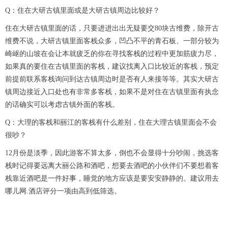
Q：住在大研古镇里面或是大研古镇周边比较好？
住在大研古镇里面的话，只要进进出出无疑要交80块古维费，除开古
维费不说，大研古镇里面客栈众多，凹凸不平的青石板、一部分较为
崎岖的山坡在会让本就疲乏的你在寻找客栈的过程中更加筋疲力尽，
如果真的要住在古镇里面的客栈，建议找离入口比较近的客栈，预定
前提前联系客栈询问到达古镇周边时是否有人来接等等。其实大研古
镇周边接近入口处也有非常多客栈，如果不是对住在古镇里面有执念
的话确实可以考虑古镇外面的客栈。
Q：大理的客栈和丽江的客栈有什么差别，住在大理古镇里面会不会
很吵？
12月份是淡季，因此游客不算太多，倒也不会显得十分吵闹，挑选客
栈时记得要远离大丽公路和酒吧，想要去酒吧的小伙伴们不要想着客
栈靠近酒吧是一件好事，睡觉的地方应该是要安安静静的。建议用去
哪儿网.酒店评分一项由高到低筛选。