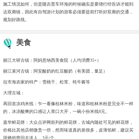
施工情况如何，但是随吉普车环海的时候确实是要绕行经告诉才能到
达双廊镇，因此有自驾游计划的游客必须要提前打听好双廊的交通，
规划好路线。
美食
丽江大研古镇：阿妈意纳西美食院（人均消费35+）
丽江束河古镇：阿安酸奶的红豆酸奶（有美团，量足）
拉市海农家的特产：雪桃干、松茸、牦牛酱等
大理古城：
再回首凉鸡米线：乍一看像桂林米粉，味道和桂林米粉是完全不一样
的，冰凉酸爽的口感让人胃口大开，一碗小份米线8元。
嘉华鲜花饼：大众点评网前列的鲜花饼，古城内随处可见的鲜花饼，
价格比其他店稍微贵一些，然而味道真的差很多，皮薄馅鲜，建议买
现烤的带回去送人，3元/个。