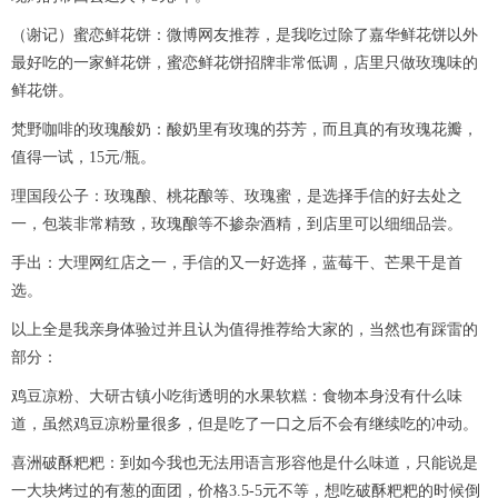
（谢记）蜜恋鲜花饼：微博网友推荐，是我吃过除了嘉华鲜花饼以外
最好吃的一家鲜花饼，蜜恋鲜花饼招牌非常低调，店里只做玫瑰味的
鲜花饼。
梵野咖啡的玫瑰酸奶：酸奶里有玫瑰的芬芳，而且真的有玫瑰花瓣，
值得一试，15元/瓶。
理国段公子：玫瑰酿、桃花酿等、玫瑰蜜，是选择手信的好去处之
一，包装非常精致，玫瑰酿等不掺杂酒精，到店里可以细细品尝。
手出：大理网红店之一，手信的又一好选择，蓝莓干、芒果干是首
选。
以上全是我亲身体验过并且认为值得推荐给大家的，当然也有踩雷的
部分：
鸡豆凉粉、大研古镇小吃街透明的水果软糕：食物本身没有什么味
道，虽然鸡豆凉粉量很多，但是吃了一口之后不会有继续吃的冲动。
喜洲破酥粑粑：到如今我也无法用语言形容他是什么味道，只能说是
一大块烤过的有葱的面团，价格3.5-5元不等，想吃破酥粑粑的时候倒