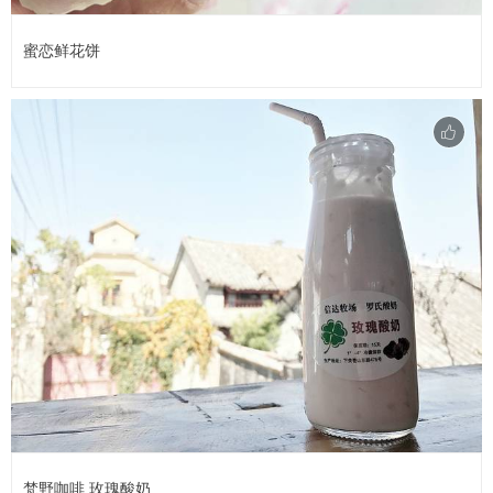
蜜恋鲜花饼
梵野咖啡.玫瑰酸奶