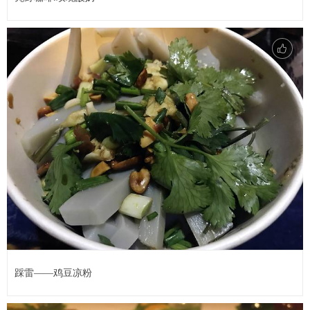
踩雷——鸡豆凉粉