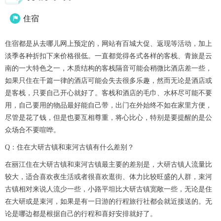
住宿

住宿都是从去哪儿网上预定的，网站有百城大促、返现等活动，加上
淡季各种折扣下来价格很低。一直都觉得各式各样的客栈、青旅是云
南的一大特色之一，木质结构的客栈隔音可能会稍微比酒店差一些，
如果只住在千篇一律的酒店可能会失去很多乐趣，然而无论是酒店或
是客栈，只要自己开心就好了。客栈和酒店的毛巾、水杯尽可能不要
用，自己要用的物品最好能自己带，出门在外始终不如在家里方便，
尽管是花了钱，但是也要互相尊重，将心比心，特别是要提醒的是公
众场合不要喧哗。
Q：住在大研古镇和束河古镇有什么差别？
在丽江住在大研古镇和束河古镇最主要的差别是，大研古镇人流量比
较大，适合喜欢夜生活或者很喜欢逛街、体力比较旺盛的人群，束河
古镇相对来说人流少一些，小路平坦比大研古镇宽敞一些，无论是住
在大研或是束河，如果是有一日游的行程旅行社都会就近接送的。无
论是哪边都是根据自己的行程和喜好安排就好了。