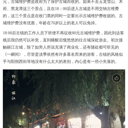
元，古城维护费是政府为了保护古城而收的。如果不去玉龙雪山、木
府、黑龙潭这三个景点，且在18：00后进入古城是不用交纳古维费
的，这三个景点是在收门票的同时一定要出示古城维护费收据的。古
城维护费没有优惠，年龄在70岁以上的老人可以免掉。
18:00后古镇的工作人员下班便不再征收80元古城维护费，因此到达客
栈后我仍然可以补觉，直到睡醒后慢悠悠的往古城深处游走。初次接
触丽江古城，除了如旁人所说充满了商业化，还有随处都可听见的
《一瞬间》，尽管是淡季依然有许多慕名而来的游客，古镇的风格似
乎与阳朔西街等地没有什么太大的差别，内心是有一些小失落的。