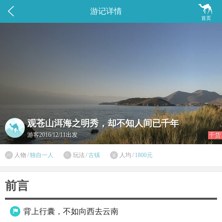


游记详情
首页
观苍山洱海之明秀，却不知人间已千年
游客
2016/12/11出发
干货

人物
/
独自一人
玩法
/
古镇
人均
/
1800元


前言
背上行囊，不如向西去云南
