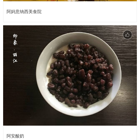
阿妈意纳西美食院
阿安酸奶