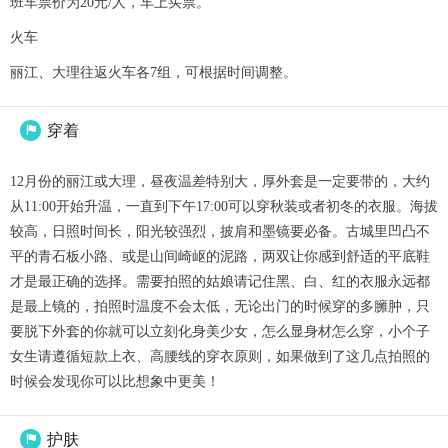
班车票价为20元/人，车上买票。
火车
丽江、大理往返火车各7组，可根据时间调整。
穿着

12月份的丽江或大理，昼夜温差特别大，厚外套是一定要带的，大约
从11:00开始升温，一直到下午17:00可以穿秋装或者初冬的衣服。海拔
较高，日照时间长，阳光较强烈，披肩和墨镜要必备。古城里凹凸不
平的青石板小路、或是山间崎岖的泥路，两双让你感到舒适的平底鞋
才是最正确的选择。需要拍照的姑娘请记住黑、白、红的衣服永远都
是最上镜的，拍照时温度不会太低，无论出门的时候穿的多臃肿，只
要脱下外套的你就可以立刻化身美少女，怎么显身材怎么穿，小个子
女生请遵循短款上衣、高腰线的穿衣原则，如果做到了这几点拍照的
时候会发现你可以比想象中更美！
护肤
