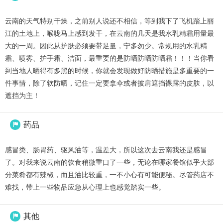
云南的天气特别干燥，之前别人说还不相信，等到我下了飞机踏上丽
江的土地上，喉咙马上感到发干，在云南的几天是我水乳精霜用量最
大的一周。因此从护肤必须要带足量，宁多勿少。常规用的水乳精
霜、喷雾、护手霜、洁面，最重要的是防晒防晒防晒霜！！！当你看
到当地人晒得有多黑的时候，你就会发现做好防晒措施是多重要的一
件事情，除了软防晒，记住一定要拿伞或者披肩遮挡裸露的皮肤，以
遮挡为主！
药品

感冒类、肠胃药、驱风油等，温差大，所以这次去云南我还是感冒
了。对我来说云南的饮食稍微重口了一些，无论在哪家餐馆似乎大部
分菜肴都有辣椒，而且油比较重，一不小心有可能便秘。尽管药店不
难找，带上一些物品应急从心理上也感觉踏实一些。
其他
