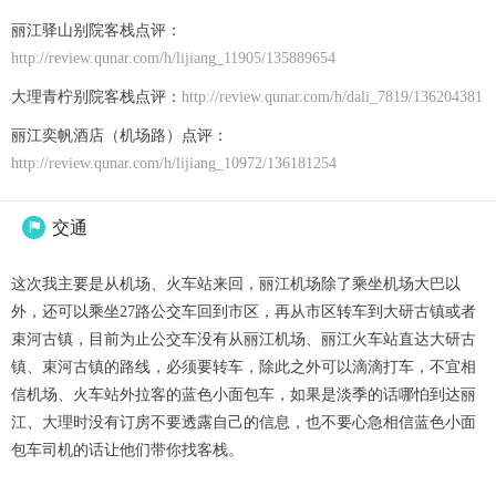
丽江驿山别院客栈点评：
http://review.qunar.com/h/lijiang_11905/135889654
大理青柠别院客栈点评：
http://review.qunar.com/h/dali_7819/136204381
丽江奕帆酒店（机场路）点评：
http://review.qunar.com/h/lijiang_10972/136181254
交通

这次我主要是从机场、火车站来回，丽江机场除了乘坐机场大巴以
外，还可以乘坐27路公交车回到市区，再从市区转车到大研古镇或者
束河古镇，目前为止公交车没有从丽江机场、丽江火车站直达大研古
镇、束河古镇的路线，必须要转车，除此之外可以滴滴打车，不宜相
信机场、火车站外拉客的蓝色小面包车，如果是淡季的话哪怕到达丽
江、大理时没有订房不要透露自己的信息，也不要心急相信蓝色小面
包车司机的话让他们带你找客栈。