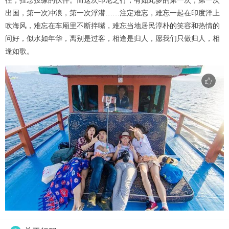
往，挂念投缘的伙伴。而这次印尼之行，有如此多的第一次，第一次
出国，第一次冲浪，第一次浮潜……注定难忘，难忘一起在印度洋上
吹海风，难忘在车厢里不断拌嘴，难忘当地居民淳朴的笑容和热情的
问好，似水如年华，离别是过客，相逢是归人，愿我们只做归人，相
逢如歌。