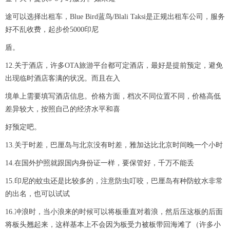
途可以选择出租车，Blue Bird蓝鸟/Blali Taksi是正规出租车公司，服务
好不乱收费，起步价5000印尼
盾。
12.关于酒店，许多OTA旅游平台都可定酒店，最好是提前预定，避免
出现临时酒店客满的状况。而且在入
境单上需要填写酒店信息。价格方面，档次不同位置不同，价格高低
差异较大，按照自己的经济水平和喜
好预定吧。
13.关于时差，巴厘岛与北京没有时差，雅加达比北京时间晚一个小时
14.在国外护照就跟国内身份证一样，要保管好，千万不能丢
15.印尼的蚊虫还是比较多的，注意防虫叮咬，巴厘岛有种防蚊水非常
的出名，也可以试试
16.冲浪时，当小浪来的时候可以将板垂直对着浪，然后压这板的后面
将板头翘起来，这样基本上不会因为板受力被板带回海滩了（许多小