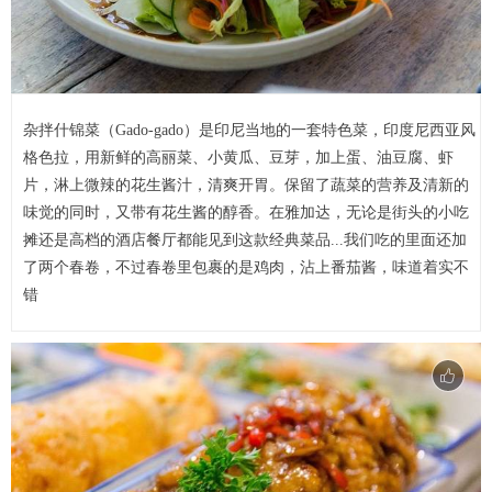
杂拌什锦菜（Gado-gado）是印尼当地的一套特色菜，印度尼西亚风
格色拉，用新鲜的高丽菜、小黄瓜、豆芽，加上蛋、油豆腐、虾
片，淋上微辣的花生酱汁，清爽开胃。保留了蔬菜的营养及清新的
味觉的同时，又带有花生酱的醇香。在雅加达，无论是街头的小吃
摊还是高档的酒店餐厅都能见到这款经典菜品...我们吃的里面还加
了两个春卷，不过春卷里包裹的是鸡肉，沾上番茄酱，味道着实不
错