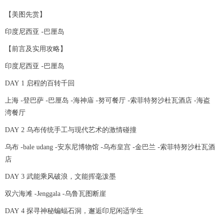
【美图先赏】
印度尼西亚 -巴厘岛
【前言及实用攻略】
印度尼西亚 -巴厘岛
DAY 1 启程的百转千回
上海 -登巴萨 -巴厘岛 -海神庙 -努可餐厅 -索菲特努沙杜瓦酒店 -海盗
湾餐厅
DAY 2 乌布传统手工与现代艺术的激情碰撞
乌布 -bale udang -安东尼博物馆 -乌布皇宫 -金巴兰 -索菲特努沙杜瓦酒
店
DAY 3 武能乘风破浪，文能挥毫泼墨
双六海滩 -Jenggala -乌鲁瓦图断崖
DAY 4 探寻神秘蝙蝠石洞，邂逅印尼闲适学生