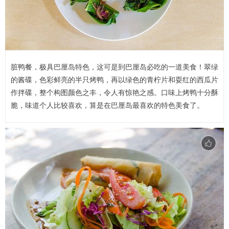
脏鸭餐，极具巴厘岛特色，这可是到巴厘岛必吃的一道美食！翠绿
的酱碟，色彩鲜亮的半只烤鸭，再以绿色的青柠片和耍红的西瓜片
作拌碟，整个构图颜色之丰，令人有惊艳之感。口味上烤鸭十分酥
脆，味道个人比较喜欢，算是在巴厘岛最喜欢的特色美食了。