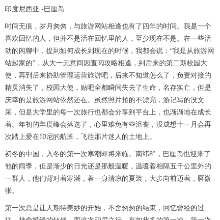
印度尼西亚 -巴厘岛
时间无痕，岁月匆匆，与旅游网站相逢也有了四年的时间。我是一个
喜欢回忆的人，但并不是活在回忆里的人，至少现在不是。在一些活
动的闲聊中，提到如何成长到现在的时候，我都会说：“我是从旅游网
站起家的”，从大一无意间因查阅攻略相逢，到后来的第二期校园大
使，再到后来协助管理运营旅游吧，后来不知道怎么了，负责对接的
精灵消失了，校园大使，贴吧全都瞬间失去了生命，名存实亡，但是
庆幸的是旅游网站依然还在。虽然照片拍的不漂亮，游记写的没文
采，但是大学里的每一次旅行也都会分享到平台上，也渐渐地在成长
着。年初的年度峰会落选了，心里难免有些沮丧，没成想十一月会再
次踏上爱在印尼的航班，飞往那片迷人的土地上。
初冬的中国，入冬的第一次寒潮即将来临。南纬8°，巴厘岛也迎来了
他的雨季，但是渐少的日光还是那般温暖，温暖着相隔五千公里外的
一群人，他们背对着寒潮，着一身清凉的夏装，大步向前迈着，唇微
张。
第一次总是让人期待美妙的开始，不舍匆匆的结束，回忆曾经的过