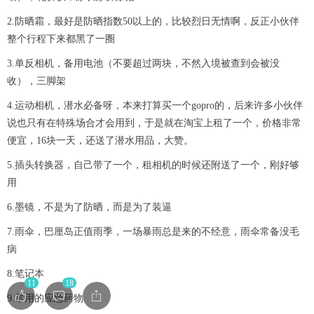
2.防晒霜，最好是防晒指数50以上的，比较烈日无情啊，反正小伙伴
整个行程下来都黑了一圈
3.单反相机，备用电池（不要超过两块，不然入境被查到会被没
收），三脚架
4.运动相机，潜水必备呀，本来打算买一个gopro的，后来许多小伙伴
说也只有在特殊场合才会用到，于是就在淘宝上租了一个，价格非常
便宜，16块一天，还送了潜水用品，大赞。
5.插头转换器，自己带了一个，租相机的时候还附送了一个，刚好够
用
6.墨镜，不是为了防晒，而是为了装逼
7.雨伞，巴厘岛正值雨季，一场暴雨总是来的不经意，雨伞常备没毛
病
8.笔记本
11
18
9.常用的应急药物