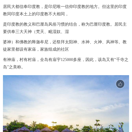
居民大都信奉印度教，是印尼唯一信仰印度教的地方。但这里的印度
教同印度本土上的印度教不大相同，
是印度教的教义和巴厘岛风俗习惯的结合，称为巴厘印度教。居民主
要供奉三大天神（梵天、毗湿奴、湿
婆神）和佛教的释迦牟尼，还祭拜太阳神、水神、火神、风神等。教
徒家里都设有家庙，家族组成的社区
有神庙，村有村庙，全岛有庙宇125000多座，因此，该岛又有“千寺之
岛”之美称。