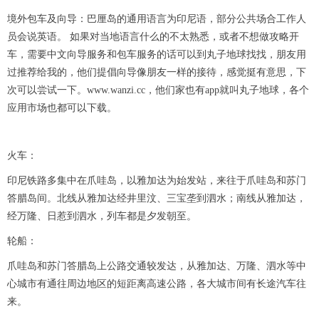
境外包车及向导：巴厘岛的通用语言为印尼语，部分公共场合工作人
员会说英语。 如果对当地语言什么的不太熟悉，或者不想做攻略开
车，需要中文向导服务和包车服务的话可以到丸子地球找找，朋友用
过推荐给我的，他们提倡向导像朋友一样的接待，感觉挺有意思，下
次可以尝试一下。www.wanzi.cc，他们家也有app就叫丸子地球，各个
应用市场也都可以下载。
火车：
印尼铁路多集中在爪哇岛，以雅加达为始发站，来往于爪哇岛和苏门
答腊岛间。北线从雅加达经井里汶、三宝垄到泗水；南线从雅加达，
经万隆、日惹到泗水，列车都是夕发朝至。
轮船：
爪哇岛和苏门答腊岛上公路交通较发达，从雅加达、万隆、泗水等中
心城市有通往周边地区的短距离高速公路，各大城市间有长途汽车往
来。