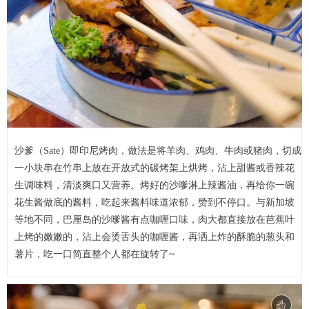
沙爹（Sate）即印尼烤肉，做法是将羊肉、鸡肉、牛肉或猪肉，切成
一小块串在竹串上放在开放式的碳烤架上烘烤，沾上甜酱或香辣花
生调味料，清淡爽口又营养。烤好的沙嗲淋上辣酱油，再给你一碗
花生酱做底的酱料，吃起来酱料味道浓郁，赞到不停口。与新加坡
等地不同，巴厘岛的沙嗲酱有点咖喱口味，肉大都直接放在芭蕉叶
上烤的嫩嫩的，沾上会烫舌头的咖喱酱，再洒上炸的酥脆的葱头和
薯片，吃一口简直整个人都在旋转了~