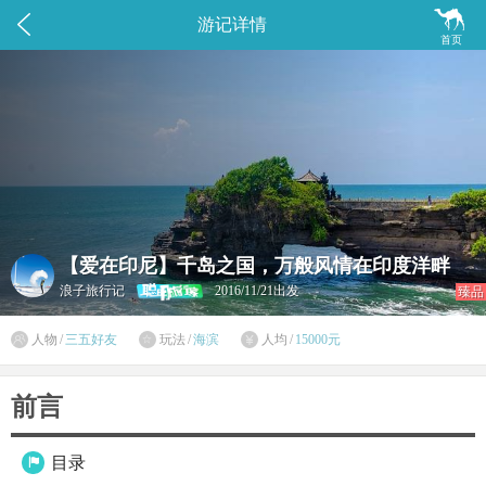


游记详情
首页
【爱在印尼】千岛之国，万般风情在印度洋畔
浪子旅行记
2016/11/21出发
臻品

人物
/
三五好友
玩法
/
海滨
人均
/
15000元


前言
目录
