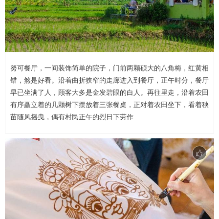
努可餐厅，一间装饰简单的院子，门前两颗硕大的八角梅，红黄相
错，煞是好看。沿着曲折狭窄的走廊进入到餐厅，正午时分，餐厅
早已坐满了人，顾客大多是金发碧眼的白人。再往里走，沿着农田
有序矗立着的几颗树下摆放着三张餐桌，正对着农田坐下，看着秧
苗随风摇曳，偶有村民正午的烈日下劳作