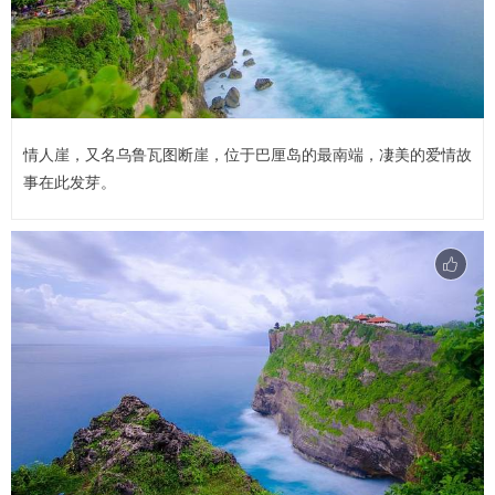
情人崖，又名乌鲁瓦图断崖，位于巴厘岛的最南端，凄美的爱情故
事在此发芽。