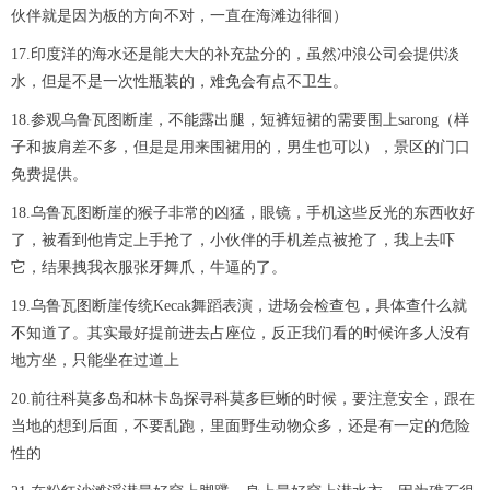
伙伴就是因为板的方向不对，一直在海滩边徘徊）
17.印度洋的海水还是能大大的补充盐分的，虽然冲浪公司会提供淡
水，但是不是一次性瓶装的，难免会有点不卫生。
18.参观乌鲁瓦图断崖，不能露出腿，短裤短裙的需要围上sarong（样
子和披肩差不多，但是是用来围裙用的，男生也可以），景区的门口
免费提供。
18.乌鲁瓦图断崖的猴子非常的凶猛，眼镜，手机这些反光的东西收好
了，被看到他肯定上手抢了，小伙伴的手机差点被抢了，我上去吓
它，结果拽我衣服张牙舞爪，牛逼的了。
19.乌鲁瓦图断崖传统Kecak舞蹈表演，进场会检查包，具体查什么就
不知道了。其实最好提前进去占座位，反正我们看的时候许多人没有
地方坐，只能坐在过道上
20.前往科莫多岛和林卡岛探寻科莫多巨蜥的时候，要注意安全，跟在
当地的想到后面，不要乱跑，里面野生动物众多，还是有一定的危险
性的