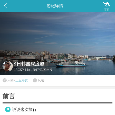


游记详情
首页
9日韩国深度游
JACKY-LIA...
2017/03/29出发

人物
/
三五好友
玩法
/

前言
说说这次旅行
