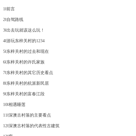
1‖前言
2‖自驾路线
3‖出去玩就该这么玩！
4‖游玩东梓关村的1234
5‖东梓关村的过去和现在
6‖东梓关村的许氏家族
7‖东梓关村的其它历史看点
8‖东梓关村的杭派新民居
9‖东梓关村的富春江段
10‖相遇睡莲
11‖深澳古村落的主要看点
12‖深澳古村落的代表性古建筑