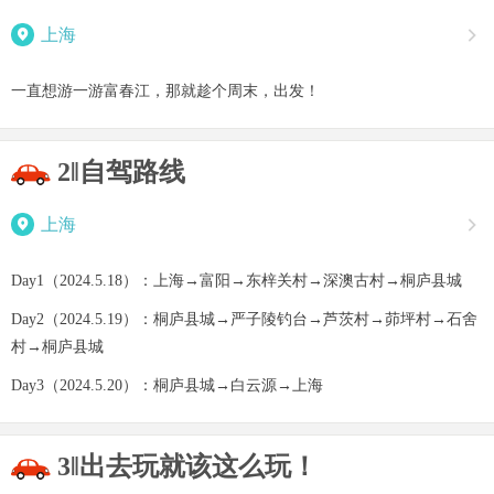

上海

一直想游一游富春江，那就趁个周末，出发！
2‖自驾路线

上海

Day1（2024.5.18）：上海→富阳→东梓关村→深澳古村→桐庐县城
Day2（2024.5.19）：桐庐县城→严子陵钓台→芦茨村→茆坪村→石舍
村→桐庐县城
Day3（2024.5.20）：桐庐县城→白云源→上海
3‖出去玩就该这么玩！