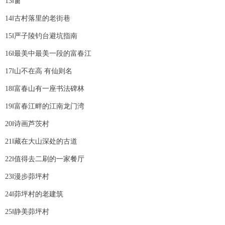
13‖窗
14‖古村落里的老街巷
15‖严子陵钓台避坑指南
16‖最美中最美一段的富春江
17‖山不在高 有仙则名
18‖富春山有一座书法碑林
19‖富春江畔的江南龙门湾
20‖诗画芦茨村
21‖藏在大山深处的古道
22‖值得去二刷的一家餐厅
23‖漫步茆坪村
24‖茆坪村的老建筑
25‖静美茆坪村