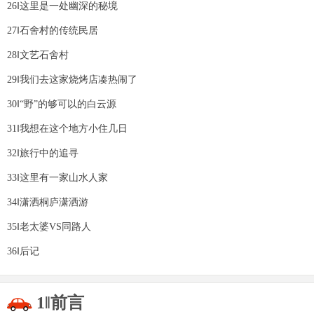
26‖这里是一处幽深的秘境
27‖石舍村的传统民居
28‖文艺石舍村
29‖我们去这家烧烤店凑热闹了
30‖“野”的够可以的白云源
31‖我想在这个地方小住几日
32‖旅行中的追寻
33‖这里有一家山水人家
34‖潇洒桐庐潇洒游
35‖老太婆VS同路人
36‖后记
1‖前言