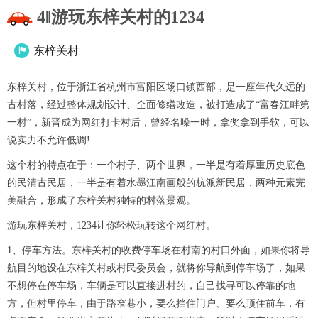
4‖游玩东梓关村的1234
东梓关村

东梓关村，位于浙江省杭州市富阳区场口镇西部，是一座年代久远的
古村落，经过整体规划设计、全面修缮改造，被打造成了“富春江畔第
一村”，新晋成为网红打卡村后，曾经名噪一时，拿奖拿到手软，可以
说实力不允许低调!
这个村的特点在于：一个村子、两个世界，一半是有着厚重历史底色
的民清古民居，一半是有着水墨江南画般的杭派新民居，两种元素完
美融合，形成了东梓关村独特的村落景观。
游玩东梓关村，1234让你轻松玩转这个网红村。
1、停车方法。东梓关村的收费停车场在村南的村口外面，如果你将导
航目的地设在东梓关村或村民委员会，就将你导航到停车场了，如果
不想停在停车场，车辆是可以直接进村的，自己找寻可以停靠的地
方，但村里停车，由于路窄巷小，要么挡住门户、要么顶住前车，有