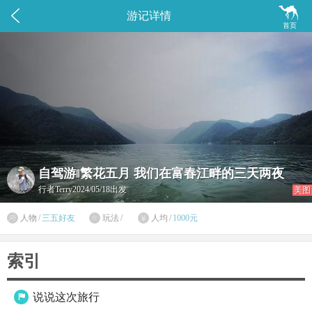


游记详情
首页
自驾游‖繁花五月 我们在富春江畔的三天两夜
行者Terry
2024/05/18出发
美图

人物
/
三五好友
玩法
/
人均
/
1000元


索引
说说这次旅行
