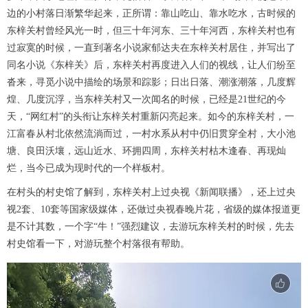
边的小村落日渐繁华起来，正所谓：靠山吃山、靠水吃水，古时候的
东梓关村曾经风光一时，但三十年河东、三十年河西，东梓关村也有
过寂寞的时候，一直到著名小说家郁达夫在东梓关村居住，并写出了
同名小说《东梓关》后，东梓关村再度进入人们的视线，让人们纷至
沓来，寻觅小说中描绘的场景和踪影；日出日落、潮涨潮落，几度辉
煌、几度沉浮，当东梓关村又一次闻名的时候，已经是21世纪的今
天，“网红村”的头衔让东梓关村重新闪亮起来。如今的东梓关村，一
江富春从村北依然流淌而过，一村水系从村中仍旧贯穿全村，大小池
塘、良田沃壤，远山近水、环拥四周，东梓关村枯木逢春、再现灿
烂，当今已成为现时代的一个样板村。
在村头的村史馆了解到，东梓关村上过央视《新闻联播》，还上过央
视2套、10套等国家级媒体，还做过央视春晚片花，省级的媒体报道更
是不计其数，一个字“牛！”强烈建议，去游玩东梓关村的时候，先去
村史馆看一下，对游玩整个村落很有帮助。