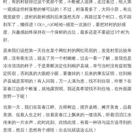
时，有的村获得过这个奖那个奖，不断被人追捧，走过看过，给人第
一观感这些村落整的够可以的！不过，村落看多了，大同小异，有点
视觉疲劳，进村的新鲜感到后来荡然无存，再路过某个村口，也不踩
刹车了，懒得进！O(∩_∩)O哈哈~感觉一次旅行，要把对村的好感
度、兴趣感始终保持在一个保鲜的点位，最多还是不要超过3个村为
好。
原来我们设想第一天住在某个网红村的网红民宿的，发觉村里比较单
调，没有夜生活，就去了另一个村瞅瞅，过去一看一了解，发现也是
冷冷清清的样子，于是果断决定住到桐庐县城，幸亏当时没有提前预
定民宿，否则真的大眼瞪小眼，要傻掉的！后来的事实证明，住到桐
庐县城是英明的！有人问我，万一人满为患，找不到住宿，咋整？在
富春江边搭个帐篷，就地露营呗。我还真希望找不到住地，在外面露
营野一下呢！
当第一天，我们在富春江畔、古樟树边，摆开桌椅、摊开美食，品着
美酒、侃着人生之时，吹着富春江上飘来的一缕清风，听着滔滔江水
传来的一片水声，此时此刻、此情此境，有着一种诗与远方追寻到的
意境，然后！忽然有个感悟：出去玩就该这么玩！