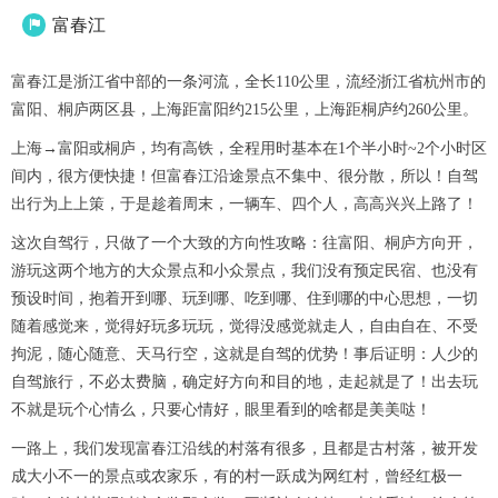
富春江

富春江是浙江省中部的一条河流，全长110公里，流经浙江省杭州市的
富阳、桐庐两区县，上海距富阳约215公里，上海距桐庐约260公里。
上海→富阳或桐庐，均有高铁，全程用时基本在1个半小时~2个小时区
间内，很方便快捷！但富春江沿途景点不集中、很分散，所以！自驾
出行为上上策，于是趁着周末，一辆车、四个人，高高兴兴上路了！
这次自驾行，只做了一个大致的方向性攻略：往富阳、桐庐方向开，
游玩这两个地方的大众景点和小众景点，我们没有预定民宿、也没有
预设时间，抱着开到哪、玩到哪、吃到哪、住到哪的中心思想，一切
随着感觉来，觉得好玩多玩玩，觉得没感觉就走人，自由自在、不受
拘泥，随心随意、天马行空，这就是自驾的优势！事后证明：人少的
自驾旅行，不必太费脑，确定好方向和目的地，走起就是了！出去玩
不就是玩个心情么，只要心情好，眼里看到的啥都是美美哒！
一路上，我们发现富春江沿线的村落有很多，且都是古村落，被开发
成大小不一的景点或农家乐，有的村一跃成为网红村，曾经红极一