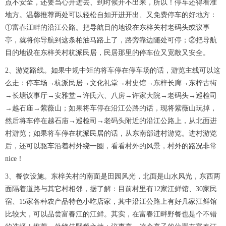
点不安全，还要当心开进去、到时候开不出来，所以！停车还得看准
地方。温馨推荐两处可以轻松自如开进开出、又免费停车的好地方：
①富春江畔的沿江公路。把导航目的地设在东梓关村老码头或议事
亭，就将你导航到这条柏油马路上了，路旁靠边随处可停；②把导航
目的地设在东梓关村杭派民居，民居那里的停车位又宽敞又安全。
2、游览路线。如果中规中矩的将车停在停车场的话，游览主线可以这
么走：停车场→杭派民居→文化礼堂→村史馆→东梓长廊→东梓古街
→长塘议事厅→安雅堂→许氏六、八房→许家大院→老码头→巡检司
→越石庙→紫薇山；如果将车停在沿江公路的话，现将紫薇山玩掉，
然后将车停在越石庙→巡检司→老码头附近的沿江公路上，从北面进
村游览；如果将车停在杭派民居的话，从东南部进村游览。进村游览
后，还可以驱车沿着村外绕一圈，看看村外的风景，村外的路况非常
nice！
3、餐饮设施。东梓关村的南面是田园风光，北面是山水风光，东西两
面隔着道路与其它村相邻，据了解：目前村里有12家江鲜馆、30家民
宿、15家各种农产品特色小吃店家，其中沿江公路上有好几家江鲜馆
比较大，可以品尝富春江的江鲜。其实，在富春江畔野餐也是个不错