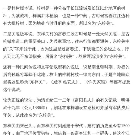
一是梓树版本说。梓树是一种分布于长江流域及长江以北地区的树
种，为紫葳科、梓属乔木植物，也是一种中药，古时候富春江江边种
有大批梓树，因为地处当时县府的东面，所以名为“东梓关”。
二是关隘版本说。东梓关村的富春江段古时候是一处天然关隘，是古
杭徽水道上的重要关口，为兵家重地，往来行旅都要通关，东梓关中
的“关”字来源于此，因为这里是过富春江、下钱塘江的必经之地，行
人到此无不东望指关，后得名“东指关”，然后逐渐演变为“东梓关”。
还有一种民间传说和文字记载都有的说法，说是南北朝时期，孙权的
后裔孙瑶将军葬于此地，坟上的梓树树枝一律向东倒，于是当地民众
就将这里称为“东梓关”，《咸淳·临安志》、《许氏家谱》等都有提及
这个说法。
较为正统的说法，为清光绪三十二年《富阳县志》的有关记载：明洪
武十九年（公元1386年），朝廷在东梓浦设立巡检司并派有军队戍兵
守关，从此改名为“东梓关”。
东梓关由来已久，而东梓关村则始建于宋代，建村的历史至今有1500
多年，由于地理位置独特，凭借着一条富春江和一个码头，使这个江