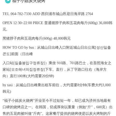
福子小姐炭火烧烤

TEL 064-782-7330 ADD 西归浦市城山邑迎日海岸路 2764
OPEN 12:30~22:00 PRICE 普通猪脖子肉和五花肉每斤(600g) 36,000韩
元,
黑猪脖子肉和五花肉每斤(600g) 48,000韩元
HOW TO GO by bus : 从城山日出峰入口附近城山日出公寓[성산일출
콘도]前面（日出峰
入口站[일출봉입구정류장]）乘坐 910路、701路巴士，在吾照海女之
家站[오조해녀의집정류장]下车。直行，从丁字路口往右（海岸方
向）直行100米(大约需要20分钟)
by taxi : 从城山日出峰乘出租车前往，大约需要8分钟(车费大约3,000
韩元)
“福子小姐炭火烧烤”开业至今不过短短一年，却已成为济州当地最有
口碑的烧烤店之一。在韩国，切成厚块以重量（例如“斤”，600克）出
售的五花肉被叫做“斤肉”。这家餐厅提供的烧烤便是以炭火烤制的斤