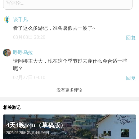
写评论...
谈千凡
看了这么多游记，准备暑假去一波了~
03月08日 20:20
回复
呼呼乌拉
请问楼主大大，现在这个季节过去穿什么会合适一些
呢？
02月27日 09:10
回复
没有更多评论
相关游记
4天4晚jeju（草稿版）
2025.02.28出发/共4天/66图