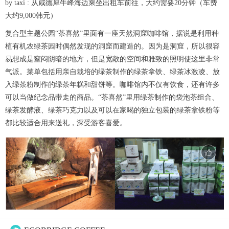
by taxi : 从咸德犀牛峰海边乘坐出租车前往，大约需要20分钟（车费
大约9,000韩元）
复合型主题公园“茶喜然”里面有一座天然洞窟咖啡馆，据说是利用种
植有机农绿茶园时偶然发现的洞窟而建造的。因为是洞窟，所以很容
易想成是窒闷阴暗的地方，但是宽敞的空间和雅致的照明使这里非常
气派。菜单包括用亲自栽培的绿茶制作的绿茶拿铁、绿茶冰激凌、放
入绿茶粉制作的绿茶年糕和甜饼等。咖啡馆内不仅有饮食，还有许多
可以当做纪念品带走的商品。“茶喜然”里用绿茶制作的袋泡茶组合、
绿茶发酵液、绿茶巧克力以及可以在家喝的独立包装的绿茶拿铁粉等
都比较适合用来送礼，深受游客喜爱。