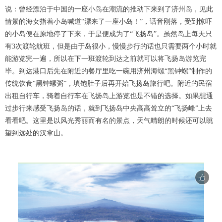
说：曾经漂泊于中国的一座小岛在潮流的推动下来到了济州岛，见此
情景的海女指着小岛喊道“漂来了一座小岛！”，话音刚落，受到惊吓
的小岛便在原地停了下来，于是便成为了“飞扬岛”。虽然岛上每天只
有3次渡轮航班，但是由于岛很小，慢慢步行的话也只需要两个小时就
能游览完一遍，所以在下一班渡轮到达之前就可以将飞扬岛游览完
毕。到达港口后先在附近的餐厅里吃一碗用济州海螺“黑钟螺”制作的
传统饮食“黑钟螺粥”，填饱肚子后再开始飞扬岛旅行吧。附近的民宿
出租自行车，骑着自行车在飞扬岛上游览也是不错的选择。如果想通
过步行来感受飞扬岛的话，就到飞扬岛中央高高耸立的“飞扬峰”上去
看看吧。这里是以风光秀丽而有名的景点，天气晴朗的时候还可以眺
望到远处的汉拿山。