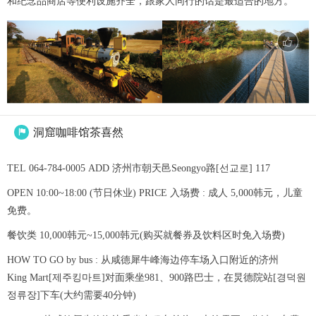
和纪念品商店等便利设施齐全，跟家人同行的话是最适合的地方。
洞窟咖啡馆茶喜然

TEL 064-784-0005 ADD 济州市朝天邑Seongyo路[선교로] 117
OPEN 10:00~18:00 (节日休业) PRICE 入场费 : 成人 5,000韩元，儿童
免费。
餐饮类 10,000韩元~15,000韩元(购买就餐券及饮料区时免入场费)
HOW TO GO by bus : 从咸德犀牛峰海边停车场入口附近的济州
King Mart[제주킹마트]对面乘坐981、900路巴士，在炅德院站[경덕원
정류장]下车(大约需要40分钟)