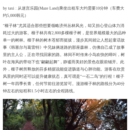
by taxi : 从迷宫乐园(Maze Land)乘坐出租车大约需要10分钟（车费大
约5,000韩元）
“榧子林”尤其适合那些想要领略济州丛林风光，却又担心登山体力消
耗过大的游客。榧子林共有2,800多棵榧子树，是世界规模最大的品种
单一的树林。榧子林的树木苍郁而挺拔，漫步其间就让人想起童话故
事《韩塞尔与葛雷特》中兄妹俩迷路的那座森林，仿佛自己成了故事
里的主人公，正在寻找回家的路。林间不时传来小鸟欢快的啼叫，树
叶在海风的带动下也“翩翩起舞”，静谧而美好的景色在眼前铺开。此
外，榧子树所释放的芬多精据说能促进肠道与心肺功能。游客在欣赏
风景的同时还可以提升健康状态，真可谓是“一石二鸟”的行程！榧子
树一年四季长青，任何节前往游览皆可。漫游榧子林的路线分为40分
钟左右的短程和1.5小时左右的全程路线。