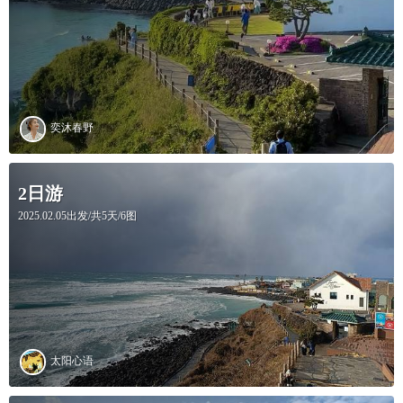
奕沐春野
2日游
2025.02.05出发/共5天/6图
太阳心语