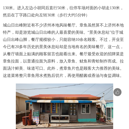
130米。进入左边小胡同后直行50米，往停车场对面的小胡走130米，
然后在丁字路口处向左转30米（步行大约5分钟）
城山日出峰附近有不少济州本地风味餐厅。章鱼虽然算不上济州本地
特产，却是游览城山日出峰的人最喜爱的美味。“景美休息站”位于城
山日出峰山脚，餐厅规模较小，只能容纳10余名顾客。不过，开业至
今已有20多年历史的景美休息站却是当地有名的美味餐厅。这一点，
从餐厅墙面上贴满的顾客留言也能看出来。餐厅最受欢迎的招牌菜是
章鱼拉面，以普通拉面为原料，放入章鱼、鱿鱼和青蛤制作而成。拉
面汤汁鲜美、味道可口。此外，煮章鱼片也是顾客大力推荐的美味。
这道菜将整只章鱼用水煮熟后切片，再使用醋酱或香油与食盐调味。