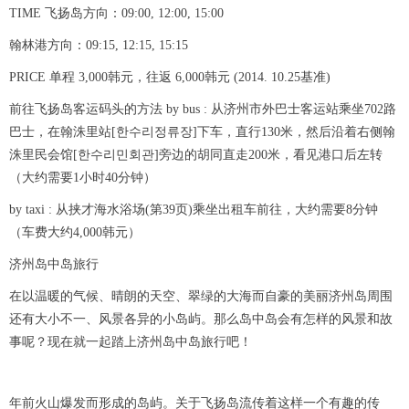
TIME 飞扬岛方向：09:00, 12:00, 15:00
翰林港方向：09:15, 12:15, 15:15
PRICE 单程 3,000韩元，往返 6,000韩元 (2014. 10.25基准)
前往飞扬岛客运码头的方法 by bus : 从济州市外巴士客运站乘坐702路
巴士，在翰洙里站[한수리정류장]下车，直行130米，然后沿着右侧翰
洙里民会馆[한수리민회관]旁边的胡同直走200米，看见港口后左转
（大约需要1小时40分钟）
by taxi : 从挟才海水浴场(第39页)乘坐出租车前往，大约需要8分钟
（车费大约4,000韩元）
济州岛中岛旅行
在以温暖的气候、晴朗的天空、翠绿的大海而自豪的美丽济州岛周围
还有大小不一、风景各异的小岛屿。那么岛中岛会有怎样的风景和故
事呢？现在就一起踏上济州岛中岛旅行吧！
年前火山爆发而形成的岛屿。关于飞扬岛流传着这样一个有趣的传