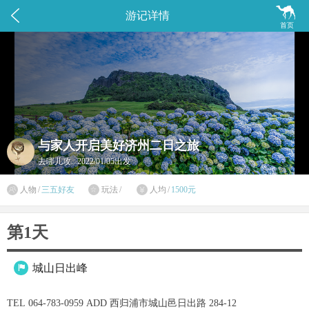


游记详情
首页
与家人开启美好济州二日之旅
去哪儿攻...
2022/01/05出发

人物
/
三五好友
玩法
/
人均
/
1500元


第1天
城山日出峰

TEL 064-783-0959 ADD 西归浦市城山邑日出路 284-12