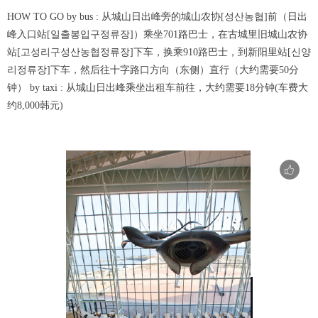
HOW TO GO by bus : 从城山日出峰旁的城山农协[성산농협]前（日出
峰入口站[일출봉입구정류장]）乘坐701路巴士，在古城里旧城山农协
站[고성리구성산농협정류장]下车，换乘910路巴士，到新阳里站[신양
리정류장]下车，然后往十字路口方向（东侧）直行（大约需要50分
钟） by taxi : 从城山日出峰乘坐出租车前往，大约需要18分钟(车费大
约8,000韩元)