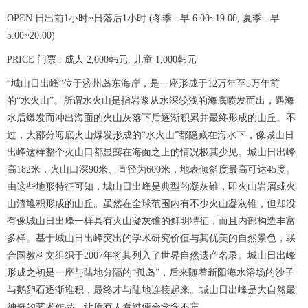
OPEN 日出前1小时~日落后1小时 (冬季 : 早 6:00~19:00, 夏季 : 早
5:00~20:00)
PRICE 门票 : 成人 2,000韩元, 儿童 1,000韩元
“城山日出峰”位于济州岛东海岸，是一座形成于12万年至5万年前
的“水火山”。所谓水火山是指岩浆从水深较浅的海底喷发而出，遇海
水后爆发而冲出海面的火山灰落下后逐渐积累并最终形成的山丘。不
过，大部分海底火山爆发形成的“水火山”都隐藏在海水下，像城山日
出峰这样整个火山口都显露在海面之上的情况极其少见。城山日出峰
高182米，火山口深90米、直径为600米，地表倾斜度最高可达45度。
由这些地形特征可知，城山日出峰是典型的凝灰锥，即火山岩屑或火
山渣堆积形成的山丘。虽然在全球范围内有不少火山凝灰锥，但却没
有像城山日出峰一样具有火山凝灰锥的鲜明特征，而且内部构造丰富
多样。基于城山日出峰突出的学术研究价值与其优美的自然景色，联
合国教科文组织于2007年将其列入了世界自然遗产名录。城山日出峰
形成之初是一座与陆地分隔的“孤岛”，后来随着新阳海水浴场的沙子
与鹅卵石逐渐堆积，最终才与陆地连接起来。城山日出峰是大自然最
神奇的艺术作品，让所有人看过便会念念不忘。