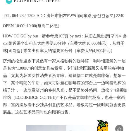
ECOBRIDGE COFFEE

TEL 064-782-1305 ADD 济州市旧左邑中山间东路[중산간동로] 2240
OPEN 10:00~19:00(每周二休息)
HOW TO GO by bus : 请参考第105页 by taxi : 从旧左派出所[구좌파출
소]附近乘坐出租车大约需要20分钟（车费大约10,000韩元）, 从榧子
林[비자림] 乘坐出租车大约需要10分钟（车费大约4,500韩元）
济州的松堂里乡下竟然有一家风格独特的咖啡馆！咖啡馆建筑的一层
是名为“1300K”的创意文具杂货店，专门经营既新颖又实用的各种物
品，尤其为韩国女性消费者所青睐。建筑物二层就是咖啡馆。想象一
下：某个晴朗的午后，如果可以坐在咖啡馆的露台上一边喝着现榨的
橘子汁，一边欣赏济州的乡村风光，是不是格外悠闲、放松？“绿桥咖
啡馆（ECOBRIDGE COFFEE)” 不仅是品尝咖啡的场所，也是一家画
廊，室内摆放着不少独具创意的艺术品。老板每过一段时间就会更换
展品。这些艺术品同时也向顾客出售。