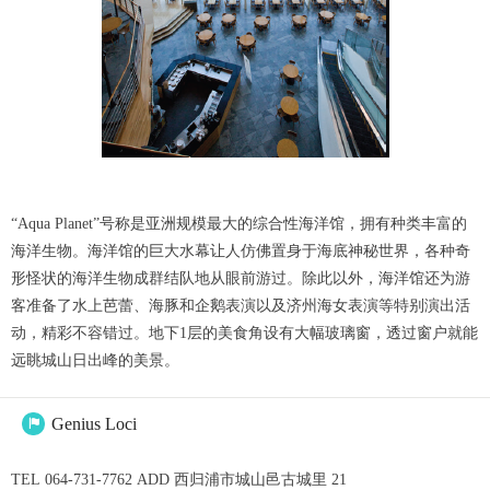
“Aqua Planet”号称是亚洲规模最大的综合性海洋馆，拥有种类丰富的
海洋生物。海洋馆的巨大水幕让人仿佛置身于海底神秘世界，各种奇
形怪状的海洋生物成群结队地从眼前游过。除此以外，海洋馆还为游
客准备了水上芭蕾、海豚和企鹅表演以及济州海女表演等特别演出活
动，精彩不容错过。地下1层的美食角设有大幅玻璃窗，透过窗户就能
远眺城山日出峰的美景。
Genius Loci

TEL 064-731-7762 ADD 西归浦市城山邑古城里 21