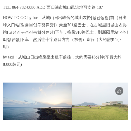
TEL 064-782-0080 ADD 西归浦市城山邑涉地可支路 107
HOW TO GO by bus : 从城山日出峰旁的城山农协[성산농협]前（日出
峰入口站[일출봉입구정류장]）乘坐701路巴士，在古城里旧城山农协
站[고성리구성산농협정류장]下车，换乘910路巴士，到新阳里站[신양
리정류장]下车，然后往十字路口方向（东侧）直行（大约需要1小
时）
by taxi : 从城山日出峰乘坐出租车前往，大约需要18分钟(车费大约
8,000韩元)