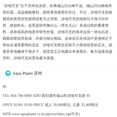
“涉地可支”位于济州岛东部，距离城山日出峰不远。城山日出峰雄伟
而壮观，远远便能看到，因而更容易受到关注。不过，涉地可支风格
迥异的美景却也值得游客为之停留。涉地可支的地形往大海方向外
突，犹如蛇头。这里是研究侧火山（寄生火山）形成过程的重要资
料，具有很高的地质学研究价值。涉地可支的海岸边有一块仙石岩，
因熔岩喷发而形成，外观与烛台相似。这块岩石在传说中是海神之子
和仙女凄美爱情的见证。涉地可支附近还有不少形状怪异的石头，或
羞答答地藏身于海水下，或堂堂正正地露出本来面目。春天油菜花盛
开时，涉地可支的景色最为美丽。
Aqua Planet 济州

08
TEL 064-780-0900 ADD 西归浦市城山邑涉地可支路 95
OPEN 10:00~19:00 PRICE 成人 39,000韩元, 儿童 35,400韩元
WEB www.aquaplanet.co.kr/jeju/cn/index.jsp(中文)