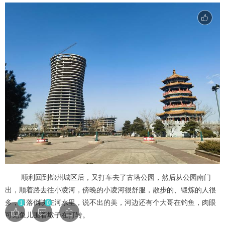
顺利回到锦州城区后，又打车去了古塔公园，然后从公园南门
出，顺着路去往小凌河，傍晚的小凌河很舒服，散步的、锻炼的人很
多，日落倒映在河水里，说不出的美，河边还有个大哥在钓鱼，肉眼
1
0
可见鱼儿围着墩子在打转。