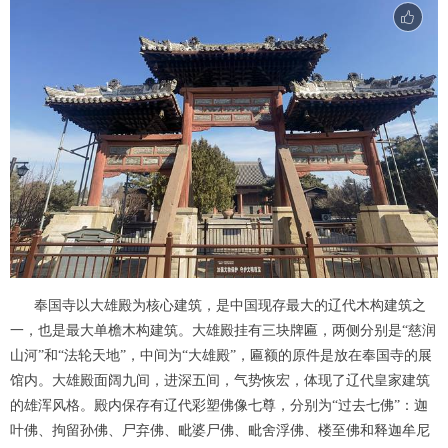
奉国寺以大雄殿为核心建筑，是中国现存最大的辽代木构建筑之
一，也是最大单檐木构建筑。大雄殿挂有三块牌匾，两侧分别是“慈润
山河”和“法轮天地”，中间为“大雄殿”，匾额的原件是放在奉国寺的展
馆内。大雄殿面阔九间，进深五间，气势恢宏，体现了辽代皇家建筑
的雄浑风格。殿内保存有辽代彩塑佛像七尊，分别为“过去七佛”：迦
叶佛、拘留孙佛、尸弃佛、毗婆尸佛、毗舍浮佛、楼至佛和释迦牟尼