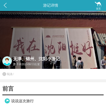


游记详情
首页
天津、锦州、沈阳小游记
票子许
2025/08/13出发
玩法
/

前言
说说这次旅行
