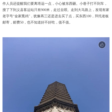
作人员还提醒我们要离塔远一点，小心被东西砸。小巷子打不到车，
搜了下到义县客运站只有900米，走过去呗。走到大马路上，发现有家
老字号“金家熏鸡”，犹豫再三还是进去买了点，买东西100，拜托老板
邮寄，邮费50，也不知道好不好吃，值不值。