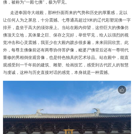
佛，被称为“一殿七佛”，极为罕见。
走进奉国寺大雄殿，那种扑面而来的气势和历史的厚重感，足以
让任何人为之屏息，十分震撼。七尊通高超过9米的辽代彩塑泥佛一字
排开，盘坐于高大的须弥座上。当站在殿内仰望，这些巨大的佛像仿
佛顶天立地，其体量之巨、保存之完好，举世罕见，给人以强烈的视
觉冲击和心灵震撼，我至少在大殿内踱步很多遍，来来回回欣赏。此
外，每尊主佛像前还有两尊协侍菩萨像，毗婆尸佛背后还有一尊明代
重修的男相倒坐观音像，也是特色独具的艺术珍品。站在殿中，能直
观感受到一千年前的建筑、雕塑、绘画技艺，感受到古代匠人的智慧
与虔诚，这种与历史直接对话的感觉，本身就是一种震撼。