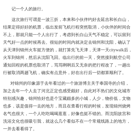
记一个人的旅行。
这次旅行可谓是一波三折，本来和小伙伴约好去延吉和长白山，
结果定得好好的机票，临出发前飞机行程突然取消，小伙伴的时间合
不上，那就只能一个人出行了，考虑到长白山天气不稳定，可以留到
天气好一点的时候再去。很短的时间内就决定去锦州和沈阳，确认了
从天津到锦州火车挺方便的，就打算先飞天津，天津一天citywalk后，
火车到锦州，然后从沈阳飞回。临出行的前一天，突然接到航空公司
通知回程的机票也取消了，骂骂咧咧后又无奈的把行程改了，一趟出
行被取消两趟飞机，确实有点意外，好在出行后一切都算顺利了。
对锦州的印象源于去年看过的一个旅游博主关于奉国寺的介绍，
加之去年一个人去了河北正定也感受颇好，自此对不热们的文化城市
特别感兴趣，锦州恰好也是个宝藏颇多的小城，人少，物价低，文物
也多，该是值得一去的地方，而且在查看行程的时候，发现锦州烧烤
名气也很大，一个人吃吃喝喝逛逛，好像也挺不错的。而沈阳故宫和
洗浴文化也很吸引我，就这么几个看似不在一个常规线路上的地方，
一并去看看得了。