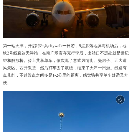
第一站天津，开启特种兵citywalk一日游，9点多落地滨海机场后，地
铁2号线直达天津站，在南广场寄存完行李后，出站口不远处就是世纪
钟和解放桥。骑上共享单车，依次逛了意式风情街、瓷房子、五大道
风景区、西开教堂，然后打车去了鼓楼，结束了天津一日游。线路有
点儿乱，不过景点之间多是1-2公里的距离，感觉骑共享单车舒适又方
便。