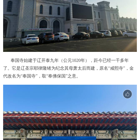
奉国寺始建于辽开泰九年（公元1020年），距今已经一千多年
了。它是辽圣宗耶律隆绪为纪念其母萧太后而建，原名“咸熙寺”，金
代改名为“奉国寺”，取“奉佛保国”之意。