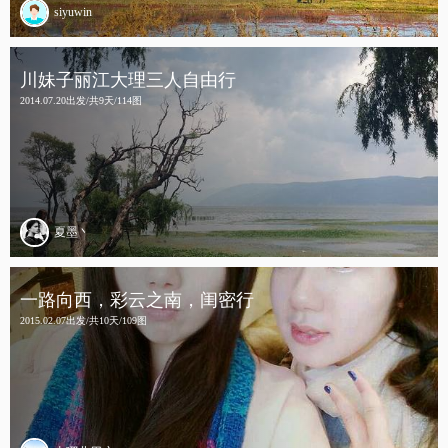
siyuwin
川妹子丽江大理三人自由行
2014.07.20出发/共9天/114图
夏墨丶
一路向西，彩云之南，闺密行
2015.02.07出发/共10天/109图