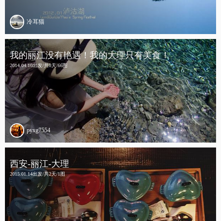
冷耳猫
我的丽江没有艳遇！我的大理只有美食！
2014.04.10出发/共8天/66图
pyxg7554
西安-丽江-大理
2015.01.14出发/共2天/1图