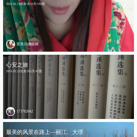
2015.02.11出发/共13天/193图
晋美旦增措姆
心安之旅
2015.02.22出发/共5天/47图
173782042
最美的风景在路上—丽江、大理