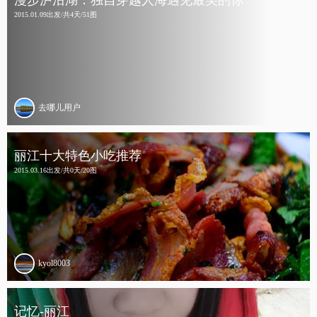
漫步泸沽湖：独自穿越人海遇见最美的你
2015.01.09出发/共4天/51图
去哪儿用户
丽江十大特色小吃推荐
2015.03.16出发/共0天/20图
kyol8003
记忆-丽江