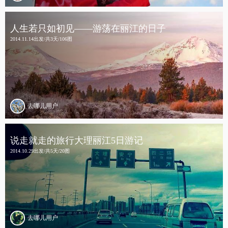
人生若只如初见——游荡在丽江的日子
2014.11.14出发/共3天/106图
去哪儿用户
说走就走的旅行大理丽江5日游记
2014.10.29出发/共5天/20图
去哪儿用户