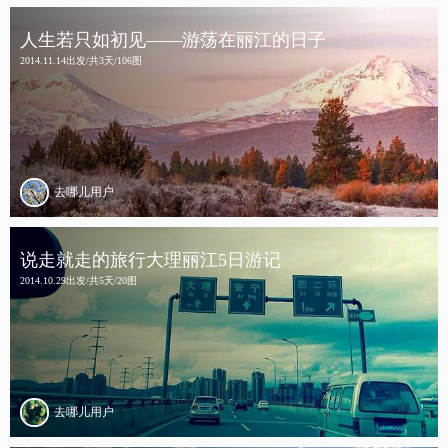
人生若只如初见——游荡在丽江的日子
2014.11.14出发/共3天/106图
去哪儿用户
说走就走的旅行大理丽江5日游记
2014.10.29出发/共5天/20图
去哪儿用户