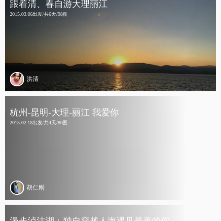
跟着清、春自游大理丽江
2015.03.06出发/共6天/98图
洪清
杭州-昆明-大理-丽江 我爱你
2015.02.18出发/共4天/80图
胡仁刚