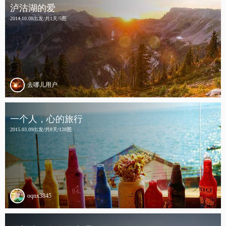
泸沽湖的爱
2014.10.08出发/共1天/5图
去哪儿用户
一个人，心的旅行
2015.03.09出发/共8天/128图
oqnx3845