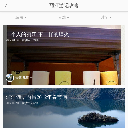

丽江游记攻略
玩法

人群

时间

一个人的丽江 不一样的烟火
2014.01.26出发/共4天/24图
去哪儿用户
泸沽湖，西昌2012年春节游
2012.02.10出发/共7天/54图