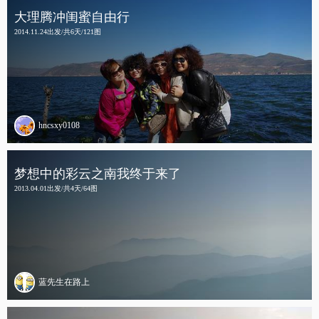
大理腾冲闺蜜自由行
2014.11.24出发/共6天/121图
hncsxy0108
梦想中的彩云之南我终于来了
2013.04.01出发/共4天/64图
蓝先生在路上