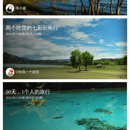
陈小鑫
两个吃货的七彩云南行
2014.05.14出发/共5天/138图
U给我一个甜筒
50天，1个人的旅行
2013.05.11出发/共16天/365图