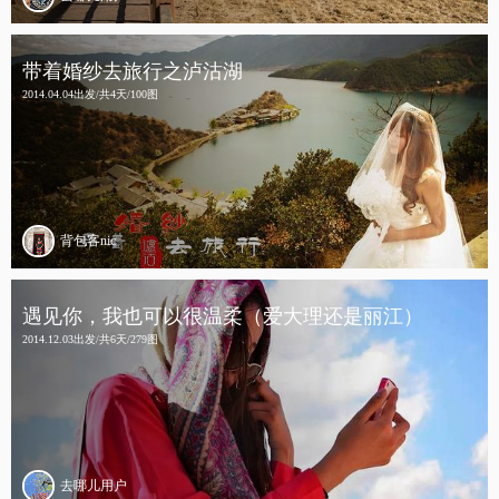
带着婚纱去旅行之泸沽湖
2014.04.04出发/共4天/100图
背包客nic
遇见你，我也可以很温柔（爱大理还是丽江）
2014.12.03出发/共6天/279图
去哪儿用户