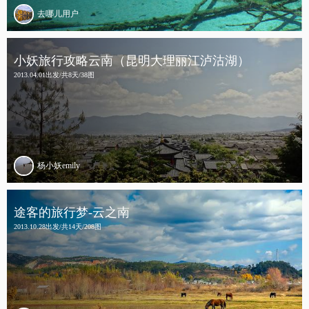
去哪儿用户
小妖旅行攻略云南（昆明大理丽江泸沽湖）
2013.04.01出发/共8天/38图
杨小妖emily
途客的旅行梦-云之南
2013.10.28出发/共14天/208图