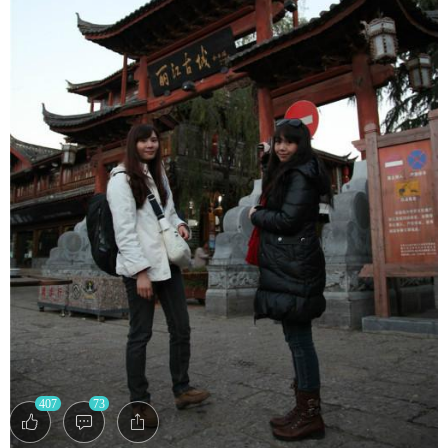
407
73