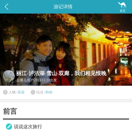


游记详情
首页
丽江-泸沽湖-雪山-双廊，我们相见恨晚
去哪儿用户
2013/11/20出发

人物
/
家庭
玩法
/
购物

前言
说说这次旅行
