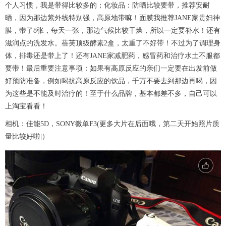
个人习惯，我是带得比较多的；化妆品：防晒比较要带，推荐安耐
晒，因为那边紫外线特别强，高原地带嘛！面膜我推荐JANE家贵妇神
膜，带了8张，每天一张，那边气候比较干燥，所以一定要补水！还有
滋润点的洗发水。蓓芙顶级酵素2盒，太重了不好带！不过为了调理身
体，排毒还是带上了！还有JANE家减肥药，感冒药和治疗水土不服都
要带！最后重要注意事项：如果有高原反应的亲们一定要在出发前做
好预防准备，例如喝抗高原反应的饮品，千万不要去到那边再喝，因
为这些是不能及时治疗的！至于什么品牌，基本都差不多，自己可以
上淘宝看看！
相机：佳能5D，SONY微单F3(更多大片在后面哦，第二天开始照片质
量比较好啦|）