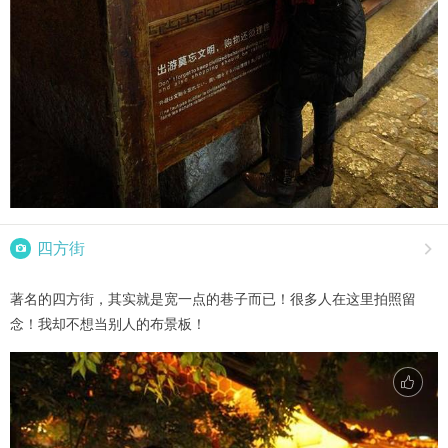

四方街

著名的四方街，其实就是宽一点的巷子而已！很多人在这里拍照留
念！我却不想当别人的布景板！