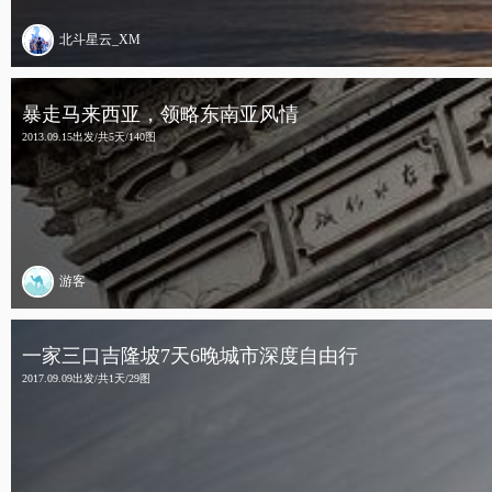
北斗星云_XM
暴走马来西亚，领略东南亚风情
2013.09.15出发/共5天/140图
游客
一家三口吉隆坡7天6晚城市深度自由行
2017.09.09出发/共1天/29图