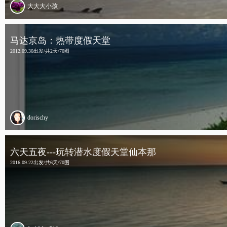
大大大小孩
马达京岛：热带度假天堂
2012.09.30出发/共2天/70图
dorischy
六天五夜---玩转潜水度假天堂仙本那
2016.09.22出发/共6天/70图