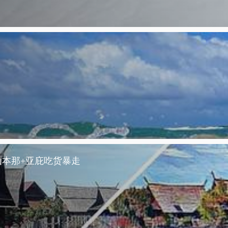
本那+亚庇吃货暴走