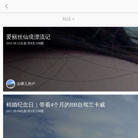

玩法

爱丽丝仙境漂流记
2015.09.11出发/共8天/198图
去哪儿用户
棉婚纪念日｜带着4个月的BB自驾兰卡威
2017.09.04出发/共3天/238图