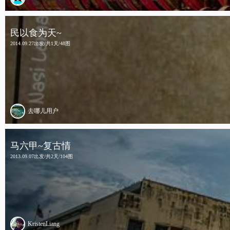
民以食为天~
2014.09.27出发/共1天/48图
去哪儿用户
马六甲~复古情
2013.09.07出发/共2天/104图
KristenLiang