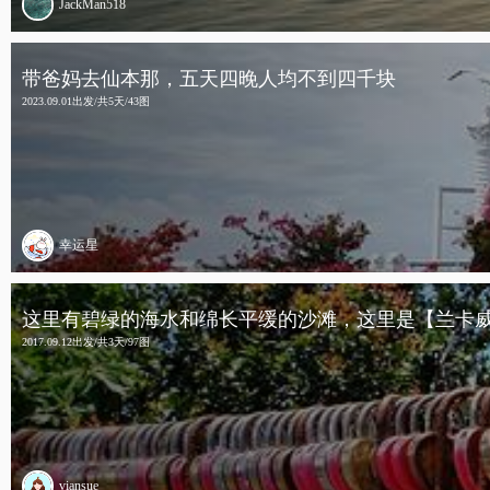
JackMan518
带爸妈去仙本那，五天四晚人均不到四千块
2023.09.01出发/共5天/43图
幸运星
这里有碧绿的海水和绵长平缓的沙滩，这里是【兰卡
2017.09.12出发/共3天/97图
viansue