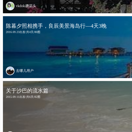
vkdoki蘑菇头
陈暮夕照相携手，良辰美景海岛行—4天3晚
2016.09.23出发/共4天/80图
去哪儿用户
关于沙巴的流水篇
2015.09.11出发/共6天/82图