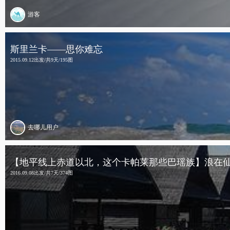
游客
斯里兰卡——思你难忘
2015.09.12出发/共9天/195图
去哪儿用户
【地平线上赤道以北，这个卡帕莱那些巴瑶族】浪在仙
2016.09.08出发/共7天/374图