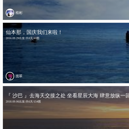
植彬
仙本那，国庆我们来啦！
2016.09.29出发/共8天/40图
揽翠
『 沙巴 』去海天交接之处 坐看星辰大海 肆意放纵一
2018.09.06出发/共6天/154图